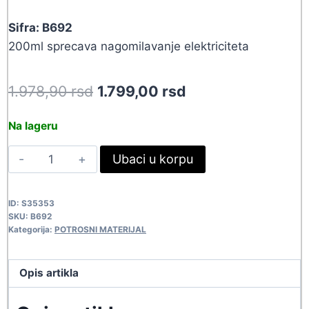
Sifra: B692
200ml sprecava nagomilavanje elektriciteta
Original
Current
1.978,90
rsd
1.799,00
rsd
price
price
Na lageru
was:
is:
SPREJ
Ubaci u korpu
1.978,90 rsd.
1.799,00 rsd.
ANTISTATIK
100
ID:
S35353
B692
SKU:
B692
quantity
Kategorija:
POTROSNI MATERIJAL
Opis artikla