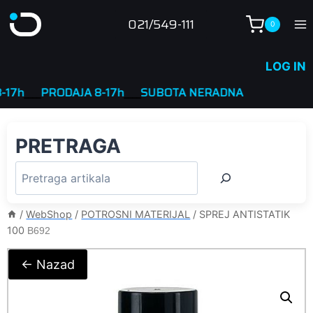
Skip
021/549-111
0
to
content
LOG IN
____
PRODAJA 8-17h
____
SUBOTA NERADNA
PRETRAGA
/
WebShop
/
POTROSNI MATERIJAL
/
SPREJ ANTISTATIK
100
B692
← Nazad