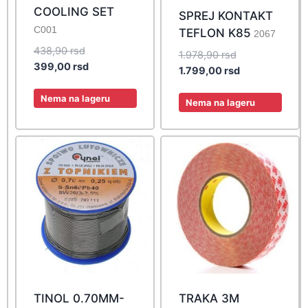
COOLING SET
SPREJ KONTAKT
C001
TEFLON K85
2067
Original
438,90
rsd
Original
1.978,90
rsd
price
Current
399,00
rsd
price
Current
1.799,00
rsd
was:
price
was:
price
438,90 rsd.
is:
Nema na lageru
1.978,90 rsd.
is:
Nema na lageru
399,00 rsd.
1.799,00 rsd.
TINOL 0.70MM-
TRAKA 3M