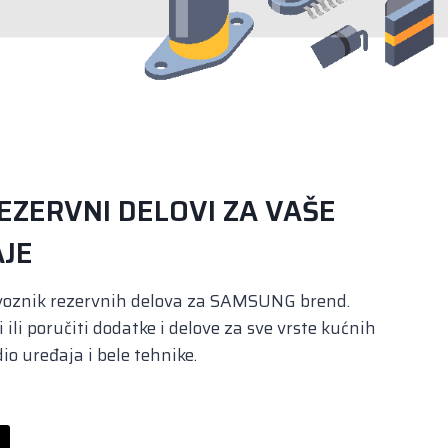
EZERVNI DELOVI ZA VAŠE
JE
voznik rezervnih delova za SAMSUNG brend.
ili poručiti dodatke i delove za sve vrste kućnih
io uređaja i bele tehnike.