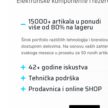
Elektronske komponente i rezerv
15000+ artikala u ponudi
više od 80% na lageru
Širok portfolio različitih tehnologija i brend
dostupnim delovima. Na osnovu vaših zahtev
svakoga meseca u proseku za 50 novih artik
42+ godine iskustva
Tehnička podrška
Prodavnica i online SHOP