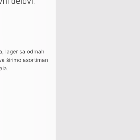
ni delovi.
ova, lager sa odmah
a širimo asortiman
ala.