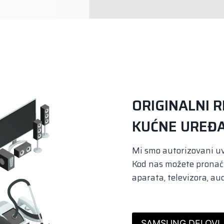
ORIGINALNI R
KUĆNE UREĐA
Mi smo autorizovani u
Kod nas možete pronaći 
aparata, televizora, aud
SAMSUNG DELOVI