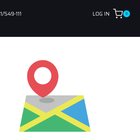
1/549-111
LOG IN
0