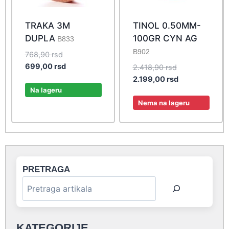
TRAKA 3M
TINOL 0.50MM-
DUPLA
100GR CYN AG
B833
B902
Original
768,90
rsd
price
Current
699,00
rsd
Original
2.418,90
rsd
was:
price
price
Current
2.199,00
rsd
768,90 rsd.
is:
Na lageru
was:
price
699,00 rsd.
2.418,90 rsd.
is:
Nema na lageru
2.199,00 rsd.
PRETRAGA
KATEGORIJE