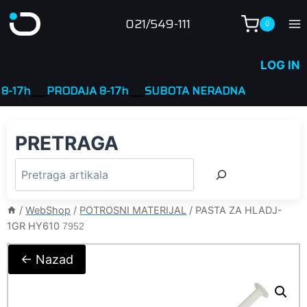
Skip
021/549-111
0
to
content
LOG IN
7h
____
PRODAJA 8-17h
____
SUBOTA NERADNA
PRETRAGA
/
WebShop
/
POTROSNI MATERIJAL
/
PASTA ZA HLADJ-
1GR HY610
7952
← Nazad