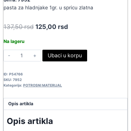
pasta za hladnjake 1gr. u spricu zlatna
Original
Current
137,50
rsd
125,00
rsd
price
price
Na lageru
was:
is:
PASTA
Ubaci u korpu
137,50 rsd.
125,00 rsd.
ZA
HLADJ-
ID:
P54766
1GR
SKU:
7952
HY610
Kategorija:
POTROSNI MATERIJAL
7952
quantity
Opis artikla
Opis artikla