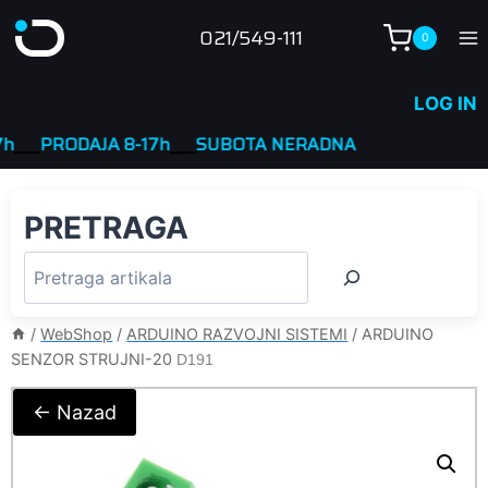
Skip
021/549-111
0
to
content
LOG IN
_
PRODAJA 8-17h
____
SUBOTA NERADNA
PRETRAGA
/
WebShop
/
ARDUINO RAZVOJNI SISTEMI
/
ARDUINO
SENZOR STRUJNI-20
D191
← Nazad