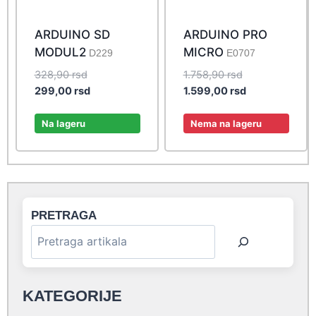
ARDUINO SD
ARDUINO PRO
MODUL2
MICRO
D229
E0707
Original
Original
328,90
rsd
1.758,90
rsd
price
Current
price
Current
299,00
rsd
1.599,00
rsd
was:
price
was:
price
328,90 rsd.
is:
1.758,90 rsd.
is:
Na lageru
Nema na lageru
299,00 rsd.
1.599,00 rsd.
PRETRAGA
KATEGORIJE