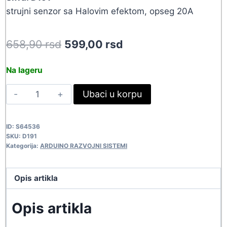
strujni senzor sa Halovim efektom, opseg 20A
Original
Current
658,90
rsd
599,00
rsd
price
price
Na lageru
was:
is:
ARDUINO
Ubaci u korpu
658,90 rsd.
599,00 rsd.
SENZOR
STRUJNI-
ID:
S64536
20
SKU:
D191
D191
Kategorija:
ARDUINO RAZVOJNI SISTEMI
quantity
Opis artikla
Opis artikla