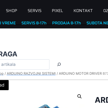
SHOP
SERVIS
PIXEL
KONTAKT
02
E
____
SERVIS 8-17h
____
PRODAJA 8-17h
____
SUBOTA NERADNA
RAGA
op
/
ARDUINO RAZVOJNI SISTEMI
/
ARDUINO MOTOR DRIVER
B7
ad
AR