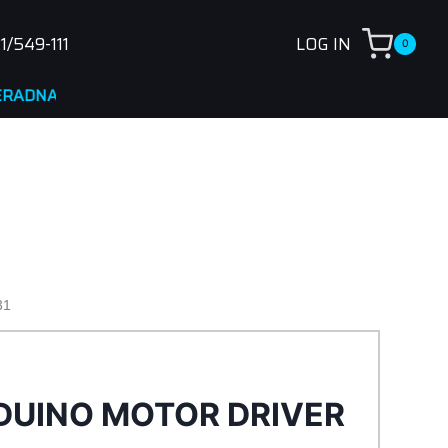
1/549-111
LOG IN
0
31
DUINO MOTOR DRIVER