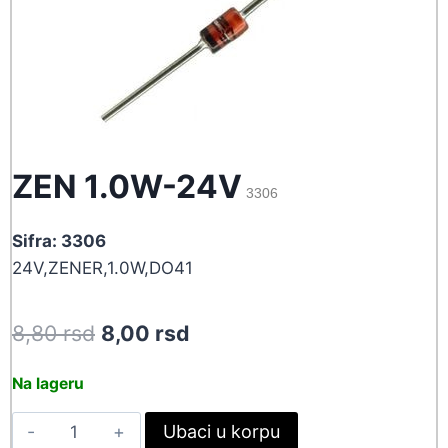
ZEN 1.0W-24V
3306
Sifra: 3306
24V,ZENER,1.0W,DO41
Original
Current
8,80
rsd
8,00
rsd
price
price
Na lageru
was:
is:
ZEN
Ubaci u korpu
8,80 rsd.
8,00 rsd.