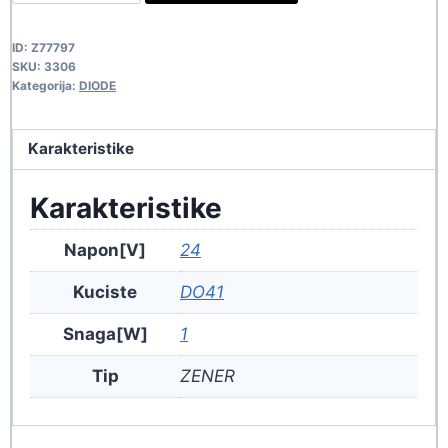
1.0W-
24V
ID:
Z77797
3306
SKU:
3306
quantity
Kategorija:
DIODE
Karakteristike
Karakteristike
Napon[V]
24
Kuciste
DO41
Snaga[W]
1
Tip
ZENER