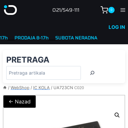
Skip
021/549-111
0
to
content
LOG IN
____
PRODAJA 8-17h
____
SUBOTA NERADNA
PRETRAGA
/
WebShop
/
IC KOLA
/
UA723CN
C020
← Nazad