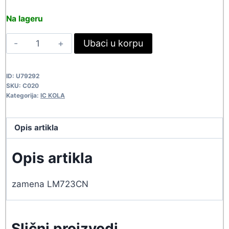
price
price
Na lageru
was:
is:
UA723CN
Ubaci u korpu
75,90 rsd.
69,00 rsd.
C020
quantity
ID:
U79292
SKU:
C020
Kategorija:
IC KOLA
Opis artikla
Opis artikla
zamena LM723CN
Slični proizvodi