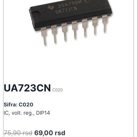
UA723CN
C020
Sifra: C020
IC, volt. reg., DIP14
Original
Current
75,90
rsd
69,00
rsd