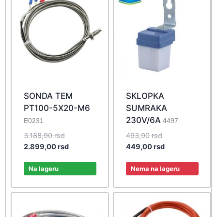
SONDA TEM
SKLOPKA
PT100-5X20-M6
SUMRAKA
230V/6A
E0231
4497
Original
Original
3.188,90
rsd
493,90
rsd
price
Current
price
Current
2.899,00
rsd
449,00
rsd
was:
price
was:
price
3.188,90 rsd.
is:
493,90 rsd.
is:
Na lageru
Nema na lageru
2.899,00 rsd.
449,00 rsd.