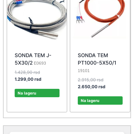
SONDA TEM J-
SONDA TEM
5X30/2
PT1000-5X50/1
E0693
19101
Original
1.428,90
rsd
price
Current
1.299,00
rsd
Original
2.915,00
rsd
was:
price
price
Current
2.650,00
rsd
1.428,90 rsd.
is:
Na lageru
was:
price
1.299,00 rsd.
2.915,00 rsd.
is:
Na lageru
2.650,00 rsd.