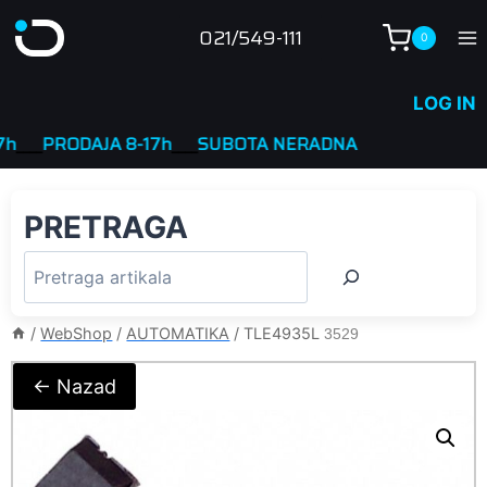
Skip
021/549-111
0
to
content
LOG IN
__
PRODAJA 8-17h
____
SUBOTA NERADNA
PRETRAGA
/
WebShop
/
AUTOMATIKA
/
TLE4935L
3529
← Nazad