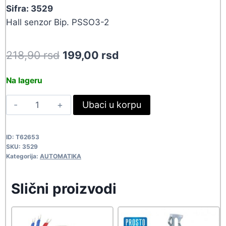
Sifra: 3529
Hall senzor Bip. PSSO3-2
Original
Current
218,90
rsd
199,00
rsd
price
price
Na lageru
was:
is:
TLE4935L
Ubaci u korpu
218,90 rsd.
199,00 rsd.
3529
quantity
ID:
T62653
SKU:
3529
Kategorija:
AUTOMATIKA
Slični proizvodi