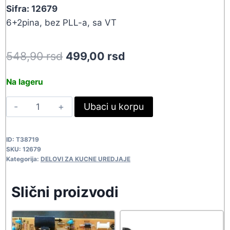
Sifra: 12679
6+2pina, bez PLL-a, sa VT
Original
Current
548,90
rsd
499,00
rsd
price
price
Na lageru
was:
is:
TJUN
Ubaci u korpu
548,90 rsd.
499,00 rsd.
TECC0949VG28B(S)
12679
ID:
T38719
quantity
SKU:
12679
Kategorija:
DELOVI ZA KUCNE UREDJAJE
Slični proizvodi