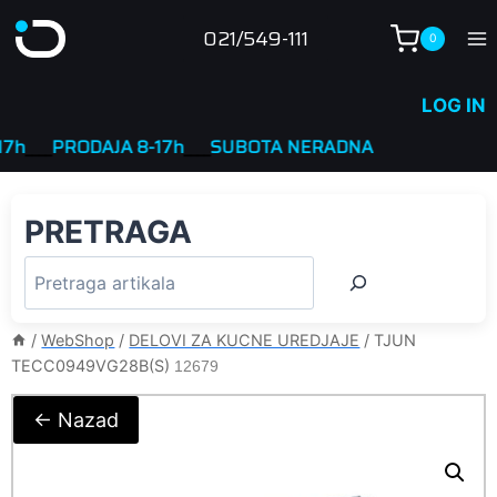
Skip
021/549-111
0
to
content
LOG IN
__
PRODAJA 8-17h
____
SUBOTA NERADNA
PRETRAGA
/
WebShop
/
DELOVI ZA KUCNE UREDJAJE
/
TJUN
TECC0949VG28B(S)
12679
← Nazad