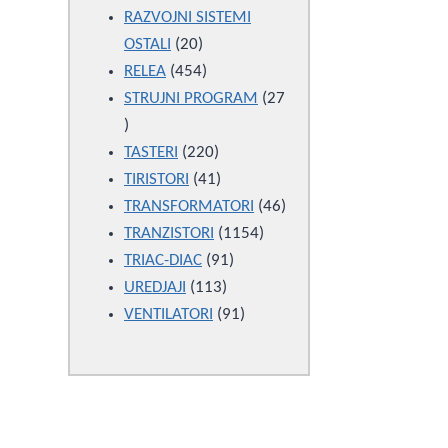
products
RAZVOJNI SISTEMI
20
OSTALI
20
products
454
RELEA
454
products
STRUJNI PROGRAM
27
27
products
220
TASTERI
220
products
41
TIRISTORI
41
products
46
TRANSFORMATORI
46
1154
products
TRANZISTORI
1154
91
products
TRIAC-DIAC
91
113
products
UREDJAJI
113
products
91
VENTILATORI
91
products