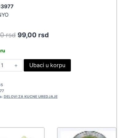
 13977
NYO
Original
Current
90
rsd
99,00
rsd
price
price
eru
was:
is:
JUN
Ubaci u korpu
108,90 rsd.
99,00 rsd.
15-
-
85
010SI
77
3977
a:
DELOVI ZA KUCNE UREDJAJE
uantity