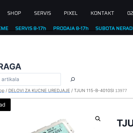
SHOP
SERVIS
PIXEL
KONTAKT
02
SERVIS 8-17h
____
PRODAJA 8-17h
____
SUBOTA NERADNA
RAGA
op
/
DELOVI ZA KUCNE UREDJAJE
/
TJUN 115-B-4010SI
13977
ad
TJU