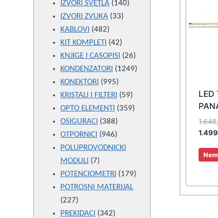
products
140
IZVORI SVETLA
140
33
products
IZVORI ZVUKA
33
482
products
KABLOVI
482
products
42
KIT KOMPLETI
42
products
26
KNJIGE I CASOPISI
26
products
1249
KONDENZATORI
1249
995
products
KONEKTORI
995
LED
products
59
KRISTALI I FILTERI
59
PAN
products
359
OPTO ELEMENTI
359
388
products
1.648
OSIGURACI
388
1.49
946
products
OTPORNICI
946
products
POLUPROVODNICKI
Nema
7
MODULI
7
products
179
POTENCIOMETRI
179
products
POTROSNI MATERIJAL
227
227
products
342
PREKIDACI
342