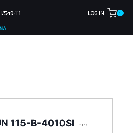
1/549-111
LOG IN
0
N 115-B-4010SI
13977