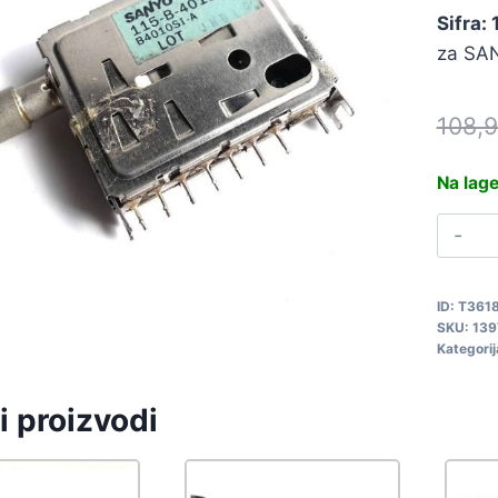
Sifra:
za SA
108,
Na lag
T
1
B
ID:
T361
4
SKU:
139
1
Kategorij
q
i proizvodi