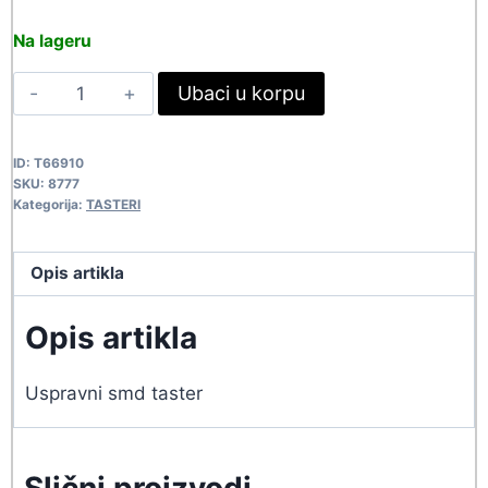
price
price
Na lageru
was:
is:
TAST
Ubaci u korpu
53,90 rsd.
49,00 rsd.
6X3X3.5V-
SMD
ID:
T66910
8777
SKU:
8777
quantity
Kategorija:
TASTERI
Opis artikla
Opis artikla
Uspravni smd taster
Slični proizvodi