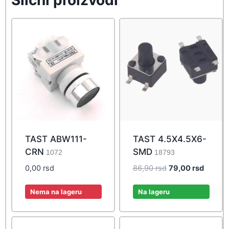
TAST ABW111-
TAST 4.5X4.5X6-
CRN
SMD
1072
18793
Original
Curren
0,00
rsd
86,90
rsd
79,00
rsd
price
price
was:
is:
Nema na lageru
Na lageru
86,90 rsd.
79,00 r