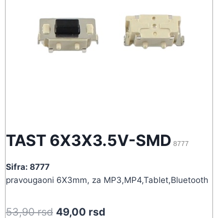
TAST 6X3X3.5V-SMD
8777
Sifra: 8777
pravougaoni 6X3mm, za MP3,MP4,Tablet,Bluetooth
Original
Current
53,90
rsd
49,00
rsd