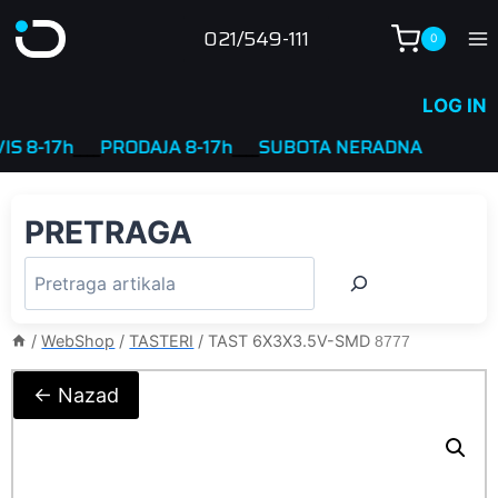
Skip
021/549-111
0
to
content
LOG IN
-17h
____
PRODAJA 8-17h
____
SUBOTA NERADNA
PRETRAGA
/
WebShop
/
TASTERI
/
TAST 6X3X3.5V-SMD
8777
← Nazad