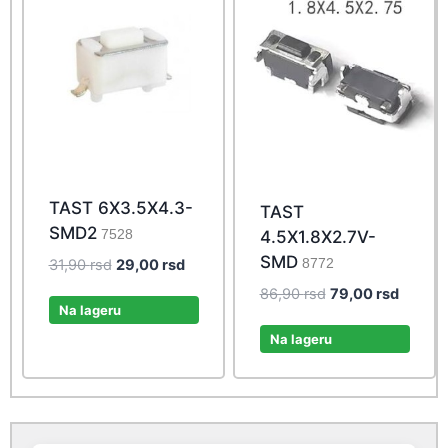
TAST 6X3.5X4.3-
TAST
SMD2
7528
4.5X1.8X2.7V-
SMD
Original
Current
8772
31,90
rsd
29,00
rsd
price
price
Original
Curren
86,90
rsd
79,00
rsd
was:
is:
Na lageru
price
price
31,90 rsd.
29,00 rsd.
was:
is:
Na lageru
86,90 rsd.
79,00 r