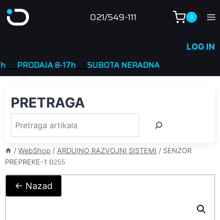
Skip
021/549-111
0
to
content
LOG IN
PRODAJA 8-17h
____
SUBOTA NERADNA
PRETRAGA
/
WebShop
/
ARDUINO RAZVOJNI SISTEMI
/
SENZOR
PREPREKE-1
B255
← Nazad