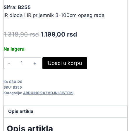
Sifra: B255
IR dioda i IR prijemnik 3-100cm opseg rada
Original
Current
1.318,90
rsd
1.199,00
rsd
price
price
Na lageru
was:
is:
SENZOR
Ubaci u korpu
1.318,90 rsd.
1.199,00 rsd.
PREPREKE-
1
ID:
S30120
B255
SKU:
B255
quantity
Kategorija:
ARDUINO RAZVOJNI SISTEMI
Opis artikla
Opis artikla