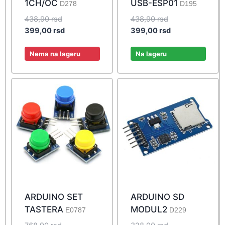
1CH/OC
USB-ESP01
D278
D195
Original
Original
438,90
rsd
438,90
rsd
price
Current
price
Current
399,00
rsd
399,00
rsd
was:
price
was:
price
438,90 rsd.
is:
438,90 rsd.
is:
Nema na lageru
Na lageru
399,00 rsd.
399,00 rsd.
ARDUINO SET
ARDUINO SD
TASTERA
MODUL2
E0787
D229
Original
Original