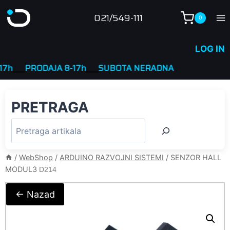
Skip
021/549-111
0
to
content
LOG IN
___
PRODAJA 8-17h
____
SUBOTA NERADNA
PRETRAGA
/
WebShop
/
ARDUINO RAZVOJNI SISTEMI
/
SENZOR HALL
MODUL3
D214
← Nazad