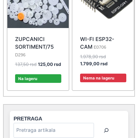
ZUPCANICI
WI-FI ESP32-
SORTIMENT/75
CAM
E0706
D296
Original
1.978,90
rsd
price
Current
1.799,00
rsd
Original
Current
137,50
rsd
125,00
rsd
was:
price
price
price
1.978,90 rsd.
is:
Nema na lageru
was:
is:
Na lageru
1.799,00 rsd.
137,50 rsd.
125,00 rsd.
PRETRAGA