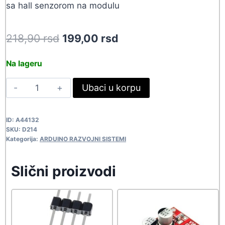
sa hall senzorom na modulu
Original
Current
218,90
rsd
199,00
rsd
price
price
Na lageru
was:
is:
SENZOR
Ubaci u korpu
218,90 rsd.
199,00 rsd.
HALL
MODUL3
ID:
A44132
D214
SKU:
D214
quantity
Kategorija:
ARDUINO RAZVOJNI SISTEMI
Slični proizvodi