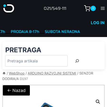
Skip
021/549-111
0
to
content
LOG IN
_
PRODAJA 8-17h
____
SUBOTA NERADNA
PRETRAGA
/
WebShop
/
ARDUINO RAZVOJNI SISTEMI
/
SENZOR
DODIRA/A
D197
← Nazad