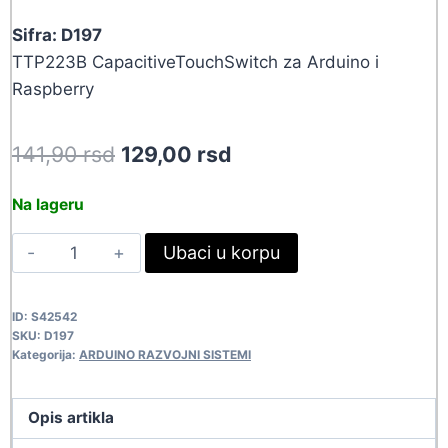
Sifra: D197
TTP223B CapacitiveTouchSwitch za Arduino i
Raspberry
Original
Current
141,90
rsd
129,00
rsd
price
price
Na lageru
was:
is:
SENZOR
Ubaci u korpu
141,90 rsd.
129,00 rsd.
DODIRA/A
D197
ID:
S42542
quantity
SKU:
D197
Kategorija:
ARDUINO RAZVOJNI SISTEMI
Opis artikla