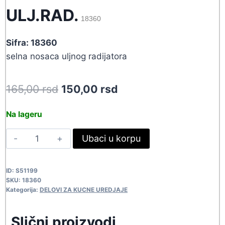
ULJ.RAD.
18360
Sifra: 18360
selna nosaca uljnog radijatora
Original
Current
165,00
rsd
150,00
rsd
price
price
Na lageru
was:
is:
SELNA
Ubaci u korpu
165,00 rsd.
150,00 rsd.
ZA
NOSAC
ID:
S51199
ULJ.RAD.
SKU:
18360
18360
Kategorija:
DELOVI ZA KUCNE UREDJAJE
quantity
Slični proizvodi