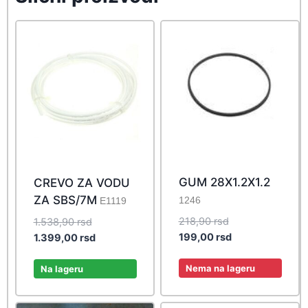
GUM 28X1.2X1.2
CREVO ZA VODU
ZA SBS/7M
1246
E1119
Original
Original
218,90
rsd
1.538,90
rsd
price
Current
price
Current
199,00
rsd
1.399,00
rsd
was:
price
was:
price
218,90 rsd.
is:
1.538,90 rsd.
is:
Nema na lageru
Na lageru
199,00 rsd.
1.399,00 rsd.