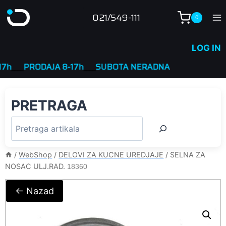
Skip
021/549-111
0
to
content
LOG IN
____
PRODAJA 8-17h
____
SUBOTA NERADNA
PRETRAGA
/
WebShop
/
DELOVI ZA KUCNE UREDJAJE
/
SELNA ZA
NOSAC ULJ.RAD.
18360
← Nazad