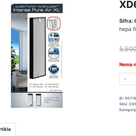
XD
Sifra:
hepa f
5.50
Nema n
R
F
X
ID:
R571
C
SKU:
C9
q
Kategorij
rtikla