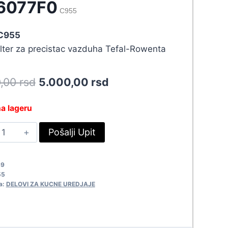
6077F0
C955
 C955
ilter za precistac vazduha Tefal-Rowenta
Original
Current
0,00
rsd
5.000,00
rsd
price
price
a lageru
was:
is:
OWENTA
Pošalji Upit
5.500,00 rsd.
5.000,00 rsd.
ILTER
D6077F0
89
955
55
uantity
a:
DELOVI ZA KUCNE UREDJAJE