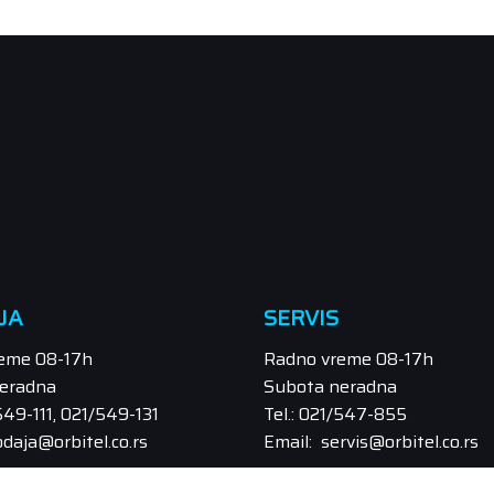
JA
SERVIS
eme 08-17h
Radno vreme 08-17h
eradna
Subota neradna
/549-111, 021/549-131
Tel.: 021/547-855
odaja@orbitel.co.rs
Email: servis@orbitel.co.rs