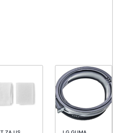
LT ZA US
LG GUMA