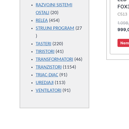
products
RAZVOJNI SISTEMI
FOX3
20
OSTALI
20
C513
products
454
RELEA
454
1.098
products
STRUJNI PROGRAM
27
999,
27
Nema
products
220
TASTERI
220
products
41
TIRISTORI
41
products
46
TRANSFORMATORI
46
1154
products
TRANZISTORI
1154
91
products
TRIAC-DIAC
91
113
products
UREDJAJI
113
products
91
VENTILATORI
91
products