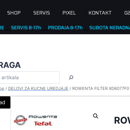
SHOP
SERVIS
PIXEL
KONTAKT
02
SERVIS 8-17h
____
PRODAJA 8-17h
____
SUBOTA NERADNA
RAGA
op
/
DELOVI ZA KUCNE UREDJAJE
/
ROWENTA FILTER XD6077F0
ad
RO