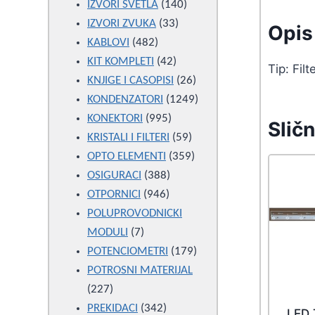
products
140
IZVORI SVETLA
140
33
products
IZVORI ZVUKA
33
Opis 
482
products
KABLOVI
482
products
42
KIT KOMPLETI
42
Tip: Fil
products
26
KNJIGE I CASOPISI
26
products
1249
KONDENZATORI
1249
995
products
KONEKTORI
995
Sličn
products
59
KRISTALI I FILTERI
59
products
359
OPTO ELEMENTI
359
388
products
OSIGURACI
388
946
products
OTPORNICI
946
products
POLUPROVODNICKI
7
MODULI
7
products
179
POTENCIOMETRI
179
products
POTROSNI MATERIJAL
227
227
products
342
PREKIDACI
342
LED