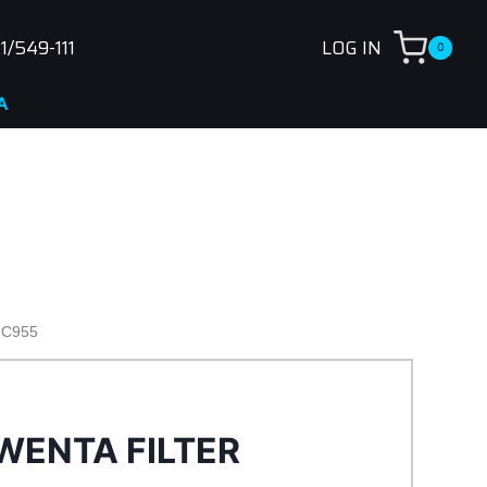
1/549-111
LOG IN
0
C955
WENTA FILTER