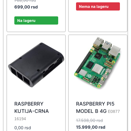
768,90
rsd
Nema na lageru
price
Current
699,00
rsd
was:
price
768,90 rsd.
is:
Na lageru
699,00 rsd.
RASPBERRY
RASPBERRY PI5
KUTIJA-CRNA
MODEL B 4G
E0877
16194
Original
17.598,90
rsd
price
Current
15.999,00
rsd
0,00
rsd