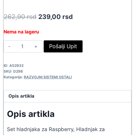
Original
Current
262,90
rsd
239,00
rsd
price
price
Nema na lageru
was:
is:
RASPBERRY
Pošalji Upit
262,90 rsd.
239,00 rsd.
COOLING
SET
ID:
A52932
D298
SKU:
D298
quantity
Kategorija:
RAZVOJNI SISTEMI OSTALI
Opis artikla
Opis artikla
Set hladnjaka za Raspberry, Hladnjak za