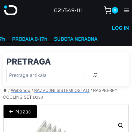
Skip
021/549-111
0
to
content
LOG IN
_
PRODAJA 8-17h
____
SUBOTA NERADNA
PRETRAGA
/
WebShop
/
RAZVOJNI SISTEMI OSTALI
/
RASPBERRY
COOLING SET
D298
← Nazad