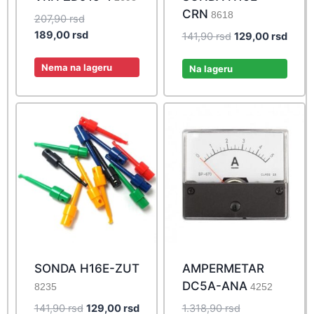
CRN
8618
Original
207,90
rsd
price
Current
189,00
rsd
Original
Curre
141,90
rsd
129,00
rsd
was:
price
price
price
207,90 rsd.
is:
Nema na lageru
was:
is:
Na lageru
189,00 rsd.
141,90 rsd.
129,0
SONDA H16E-ZUT
AMPERMETAR
DC5A-ANA
8235
4252
Original
Current
Original
141,90
rsd
129,00
rsd
1.318,90
rsd