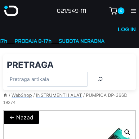
Skip
021/549-111
0
to
content
LOG IN
___
PRODAJA 8-17h
____
SUBOTA NERADNA
PRETRAGA
/
WebShop
/
INSTRUMENTI I ALAT
/
PUMPICA DP-366D
19274
← Nazad