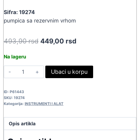
Sifra: 19274
pumpica sa rezervnim vrhom
Original
Current
493,90
rsd
449,00
rsd
price
price
Na lageru
was:
is:
PUMPICA
Ubaci u korpu
493,90 rsd.
449,00 rsd.
DP-
366D
ID:
P61443
19274
SKU:
19274
quantity
Kategorija:
INSTRUMENTI I ALAT
Opis artikla