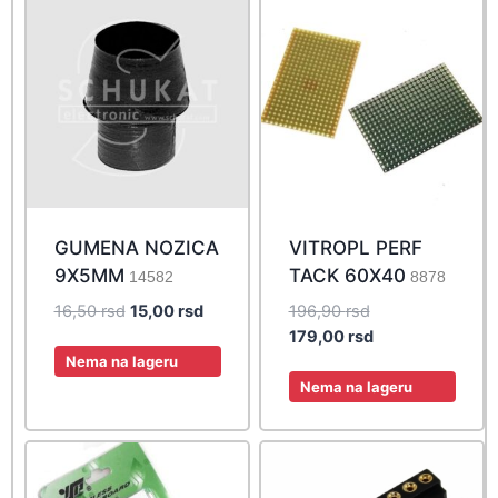
GUMENA NOZICA
VITROPL PERF
9X5MM
TACK 60X40
14582
8878
Original
Current
Original
16,50
rsd
15,00
rsd
196,90
rsd
price
price
price
Current
179,00
rsd
was:
is:
was:
price
Nema na lageru
16,50 rsd.
15,00 rsd.
196,90 rsd.
is:
Nema na lageru
179,00 rsd.