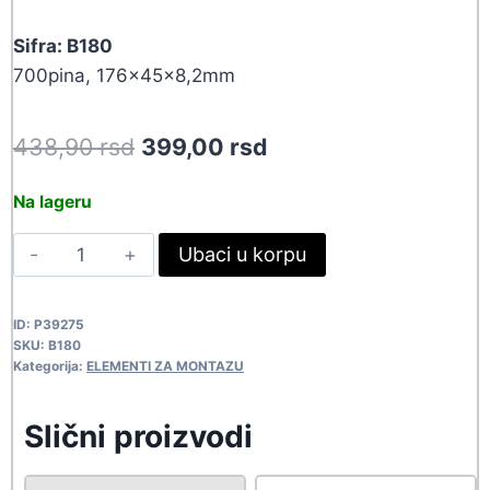
Sifra: B180
700pina, 176x45x8,2mm
Original
Current
438,90
rsd
399,00
rsd
price
price
Na lageru
was:
is:
PROBNA
Ubaci u korpu
438,90 rsd.
399,00 rsd.
PLOCA-
700P
ID:
P39275
B180
SKU:
B180
quantity
Kategorija:
ELEMENTI ZA MONTAZU
Slični proizvodi