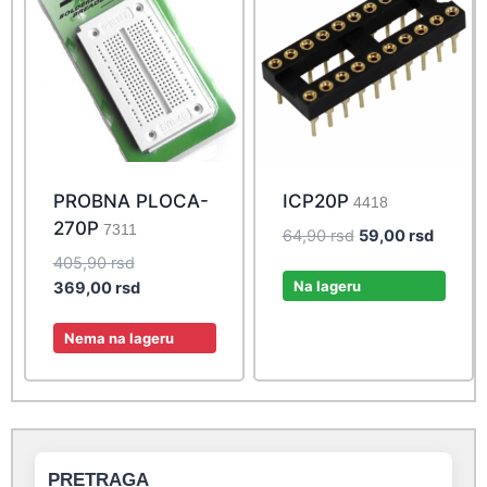
PROBNA PLOCA-
ICP20P
4418
270P
7311
Original
Curren
64,90
rsd
59,00
rsd
price
price
Original
405,90
rsd
was:
is:
Na lageru
price
Current
369,00
rsd
64,90 rsd.
59,00 r
was:
price
405,90 rsd.
is:
Nema na lageru
369,00 rsd.
PRETRAGA