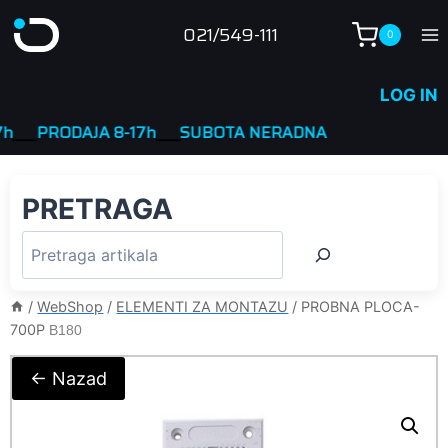
Skip
021/549-111
0
to
content
LOG IN
___
PRODAJA 8-17h
____
SUBOTA NERADNA
PRETRAGA
/
WebShop
/
ELEMENTI ZA MONTAZU
/
PROBNA PLOCA-
700P
B180
← Nazad