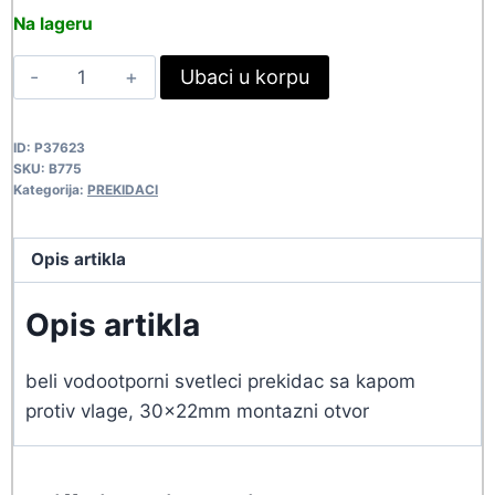
price
price
Na lageru
was:
is:
PREK
Ubaci u korpu
603,90 rsd.
549,00 rsd.
KCD4-
201WW12
ID:
P37623
B775
SKU:
B775
quantity
Kategorija:
PREKIDACI
Opis artikla
Opis artikla
beli vodootporni svetleci prekidac sa kapom
protiv vlage, 30x22mm montazni otvor