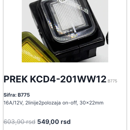
PREK KCD4-201WW12
B775
Sifra: B775
16A/12V, 2linije2polozaja on-off, 30x22mm
Original
Current
603,90
rsd
549,00
rsd