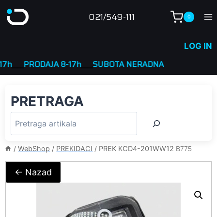
Skip
021/549-111
0
to
content
LOG IN
___
PRODAJA 8-17h
____
SUBOTA NERADNA
PRETRAGA
/
WebShop
/
PREKIDACI
/
PREK KCD4-201WW12
B775
← Nazad