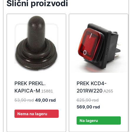
Slični proizvodi
PREK PREKL.
PREK KCD4-
KAPICA-M
201RW220
15881
A265
Original
Current
Original
53,90
rsd
49,00
rsd
625,90
rsd
price
price
price
Current
569,00
rsd
was:
is:
was:
price
Nema na lageru
53,90 rsd.
49,00 rsd.
625,90 rsd.
is:
Na lageru
569,00 rsd.