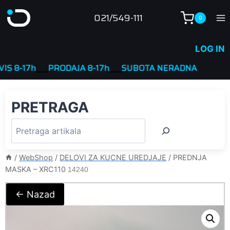
Skip
021/549-111
0
to
content
LOG IN
-17h
____
PRODAJA 8-17h
____
SUBOTA NERADNA
PRETRAGA
/
WebShop
/
DELOVI ZA KUCNE UREDJAJE
/
PREDNJA
MASKA – XRC110
14240
← Nazad