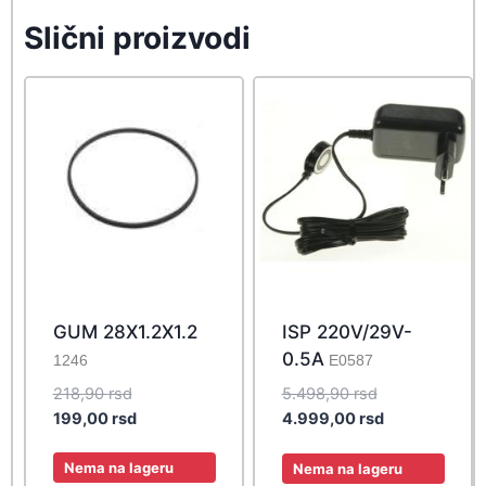
Slični proizvodi
GUM 28X1.2X1.2
ISP 220V/29V-
0.5A
1246
E0587
Original
Original
218,90
rsd
5.498,90
rsd
price
Current
price
Current
199,00
rsd
4.999,00
rsd
was:
price
was:
price
218,90 rsd.
is:
5.498,90 rsd.
is:
Nema na lageru
Nema na lageru