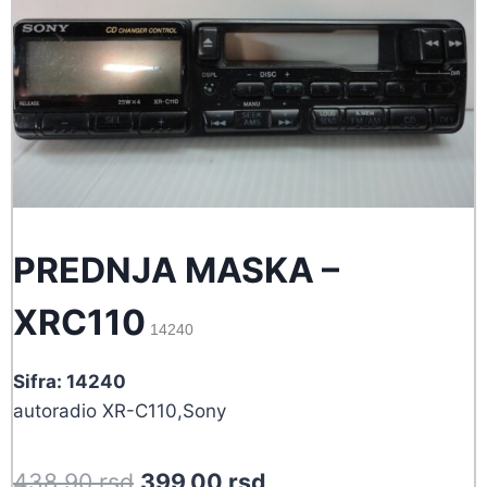
PREDNJA MASKA –
XRC110
14240
Sifra: 14240
autoradio XR-C110,Sony
Original
Current
438,90
rsd
399,00
rsd