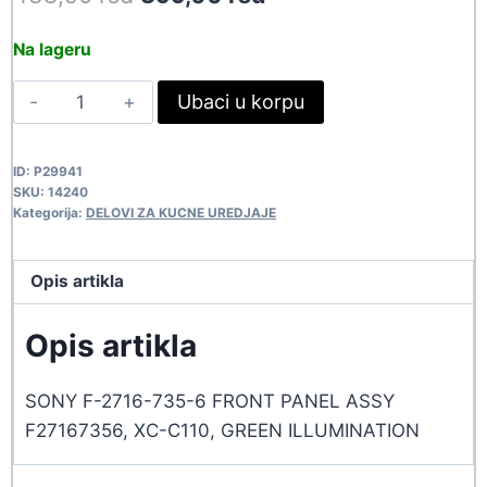
price
price
Na lageru
was:
is:
PREDNJA
Ubaci u korpu
438,90 rsd.
399,00 rsd.
MASKA
-
ID:
P29941
XRC110
SKU:
14240
14240
Kategorija:
DELOVI ZA KUCNE UREDJAJE
quantity
Opis artikla
Opis artikla
SONY F-2716-735-6 FRONT PANEL ASSY
F27167356, XC-C110, GREEN ILLUMINATION