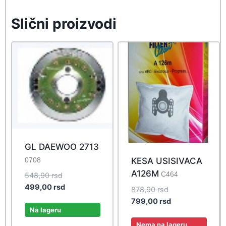
Slični proizvodi
GL DAEWOO 2713
0708
KESA USISIVACA
A126M
C464
Original
548,90
rsd
price
Current
499,00
rsd
Original
878,90
rsd
was:
price
price
Current
799,00
rsd
548,90 rsd.
is:
Na lageru
was:
price
499,00 rsd.
878,90 rsd.
is:
Nema na lageru