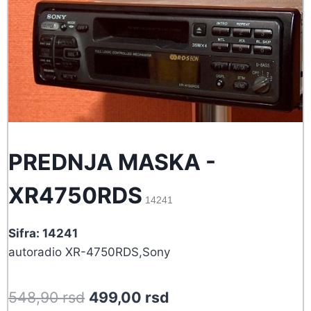
PREDNJA MASKA -
XR4750RDS
14241
Sifra: 14241
autoradio XR-4750RDS,Sony
Original
Current
548,90
rsd
499,00
rsd