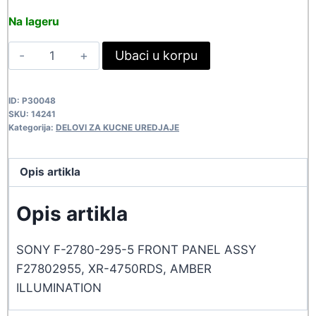
price
price
Na lageru
was:
is:
PREDNJA
Ubaci u korpu
548,90 rsd.
499,00 rsd.
MASKA
-
ID:
P30048
XR4750RDS
SKU:
14241
14241
Kategorija:
DELOVI ZA KUCNE UREDJAJE
quantity
Opis artikla
Opis artikla
SONY F-2780-295-5 FRONT PANEL ASSY
F27802955, XR-4750RDS, AMBER
ILLUMINATION