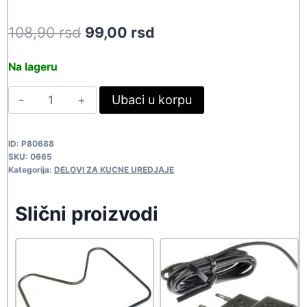
Original
Current
108,90
rsd
99,00
rsd
price
price
Na lageru
was:
is:
PODNOZJE
Ubaci u korpu
108,90 rsd.
99,00 rsd.
ZA
EKRAN-
ID:
P80688
X
SKU:
0665
0665
Kategorija:
DELOVI ZA KUCNE UREDJAJE
quantity
Slični proizvodi