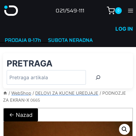
Skip
021/549-111
0
to
content
LOG IN
DAJA 8-17h
____
SUBOTA NERADNA
PRETRAGA
/
WebShop
/
DELOVI ZA KUCNE UREDJAJE
/
PODNOZJE
ZA EKRAN-X
0665
← Nazad