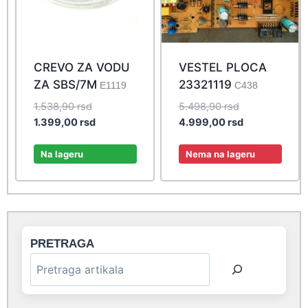
CREVO ZA VODU
VESTEL PLOCA
ZA SBS/7M
23321119
E1119
C438
Original
Original
1.538,90
rsd
5.498,90
rsd
price
Current
price
Current
1.399,00
rsd
4.999,00
rsd
was:
price
was:
price
1.538,90 rsd.
is:
5.498,90 rsd.
is:
Na lageru
Nema na lageru
1.399,00 rsd.
4.999,00 rsd.
PRETRAGA