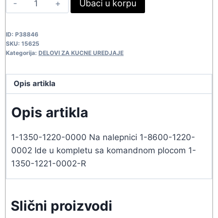
Ubaci u korpu
328,90 rsd.
299,00 rsd.
SA
DISPLEJ.1-
ID:
P38846
VOX
SKU:
15625
15625
Kategorija:
DELOVI ZA KUCNE UREDJAJE
quantity
Opis artikla
Opis artikla
1-1350-1220-0000 Na nalepnici 1-8600-1220-
0002 Ide u kompletu sa komandnom plocom 1-
1350-1221-0002-R
Slični proizvodi