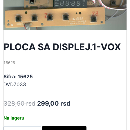
PLOCA SA DISPLEJ.1-VOX
15625
Sifra: 15625
DVD7033
Original
Current
328,90
rsd
299,00
rsd
price
price
Na lageru
was:
is:
PLOCA