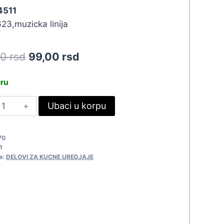
 4511
3,muzicka linija
Original
Current
90
rsd
99,00
rsd
price
price
eru
was:
is:
ANA
Ubaci u korpu
108,90 rsd.
99,00 rsd.
OLUGA
ML0623
70
511
1
uantity
a:
DELOVI ZA KUCNE UREDJAJE