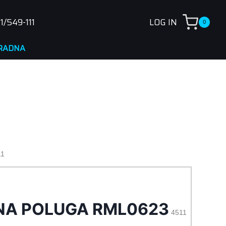
1/549-111
LOG IN
0
1
NA POLUGA RML0623
4511