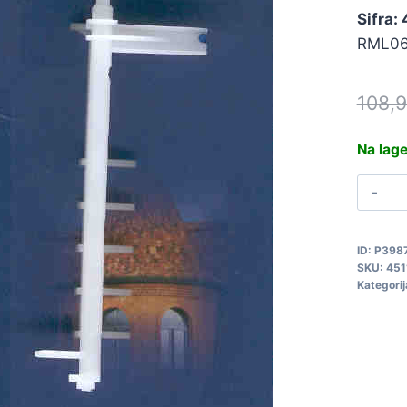
Sifra:
RML062
108,
Na lag
P
P
R
ID:
P398
4
SKU:
451
q
Kategorij