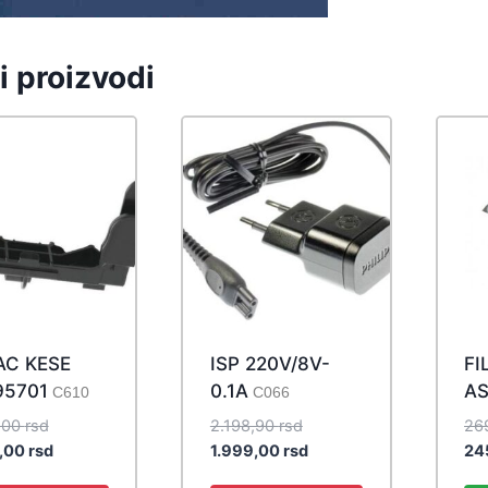
i proizvodi
AC KESE
ISP 220V/8V-
FI
95701
0.1A
AS
C610
C066
Original
Original
,00
rsd
2.198,90
rsd
26
price
Current
price
Current
0,00
rsd
1.999,00
rsd
24
was:
price
was:
price