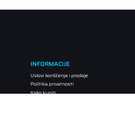
INFORMACIJE
Uslovi korišćenja i prodaje
Politika privatnosti
Kako kupiti
Isporuka
Način plaćanja
Pravo na odustajanje
Reklamacije
Povraćaj sredstava