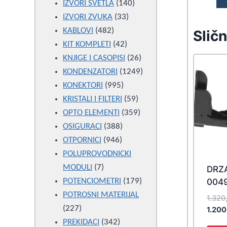
products
140
IZVORI SVETLA
140
33
products
IZVORI ZVUKA
33
482
products
KABLOVI
482
Sličn
products
42
KIT KOMPLETI
42
products
26
KNJIGE I CASOPISI
26
products
1249
KONDENZATORI
1249
995
products
KONEKTORI
995
products
59
KRISTALI I FILTERI
59
products
359
OPTO ELEMENTI
359
388
products
OSIGURACI
388
946
products
OTPORNICI
946
products
POLUPROVODNICKI
7
MODULI
7
DRZ
products
179
004
POTENCIOMETRI
179
products
POTROSNI MATERIJAL
1.320
227
227
1.20
products
342
PREKIDACI
342