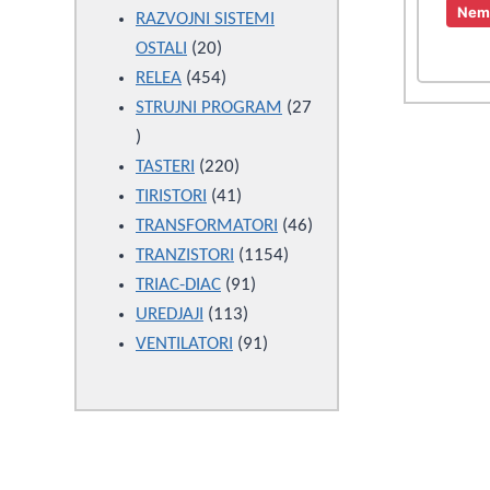
Nema
products
RAZVOJNI SISTEMI
20
OSTALI
20
products
454
RELEA
454
products
STRUJNI PROGRAM
27
27
products
220
TASTERI
220
products
41
TIRISTORI
41
products
46
TRANSFORMATORI
46
1154
products
TRANZISTORI
1154
91
products
TRIAC-DIAC
91
113
products
UREDJAJI
113
products
91
VENTILATORI
91
products