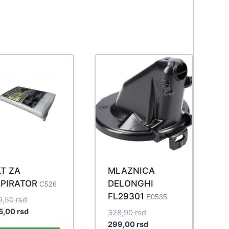
LT ZA
MLAZNICA
PIRATOR
DELONGHI
C526
FL29301
E0535
Original
9,50
rsd
price
Current
5,00
rsd
Original
328,90
rsd
was:
price
price
Current
299,00
rsd