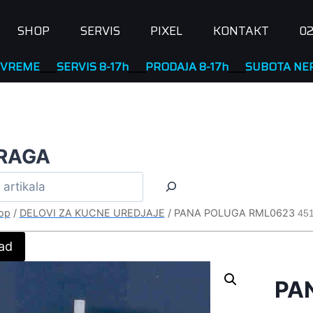
SHOP
SERVIS
PIXEL
KONTAKT
02
____
SERVIS 8-17h
____
PRODAJA 8-17h
____
SUBOTA NERADNA
RAGA
op
/
DELOVI ZA KUCNE UREDJAJE
/
PANA POLUGA RML0623
451
ad
PA