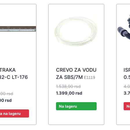
 TRAKA
CREVO ZA VODU
IS
2-C LT-176
ZA SBS/7M
0.
E1119
Original
1.538,90
rsd
4.
price
Current
1.399,00
rsd
3.
Original
,90
rsd
was:
price
Current
price
00
rsd
1.538,90 rsd.
is:
Na lageru
N
price
was:
1.399,00 rsd.
is:
1.098,90 rsd.
 na lageru
999,00 rsd.