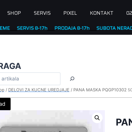
SHOP
SERVIS
PIXEL
KONTAKT
02
SERVIS 8-17h
____
PRODAJA 8-17h
____
SUBOTA NERADNA
RAGA
op
/
DELOVI ZA KUCNE UREDJAJE
/
PANA MASKA PQGP10302
50
ad
PA