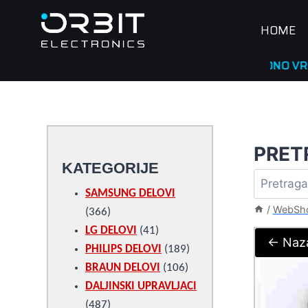
Skip
to
HOME
content
RADNO VREME
____
PRET
KATEGORIJE
SAMSUNG DELOVI
/
WebSh
366
366
products
41
LG DELOVI
41
← Naz
products
189
PHILIPS DELOVI
189
106
products
BRAUN DELOVI
106
products
DALJINSKI UPRAVLJACI
487
487