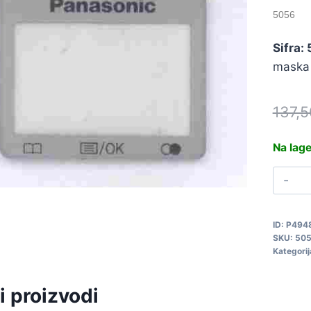
5056
Sifra:
maska 
137,
Na lag
P
M
P
ID:
P494
5
SKU:
50
q
Kategorij
i proizvodi