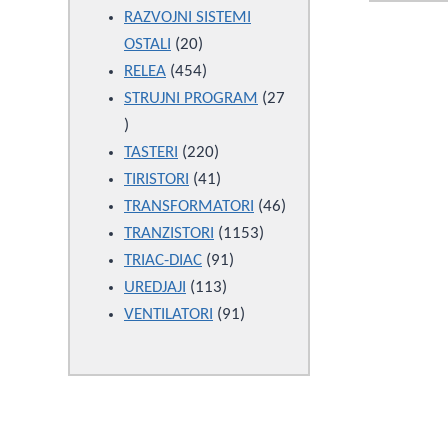
products
RAZVOJNI SISTEMI
20
OSTALI
20
products
454
RELEA
454
products
STRUJNI PROGRAM
27
27
products
220
TASTERI
220
products
41
TIRISTORI
41
products
46
TRANSFORMATORI
46
1153
products
TRANZISTORI
1153
91
products
TRIAC-DIAC
91
113
products
UREDJAJI
113
products
91
VENTILATORI
91
products