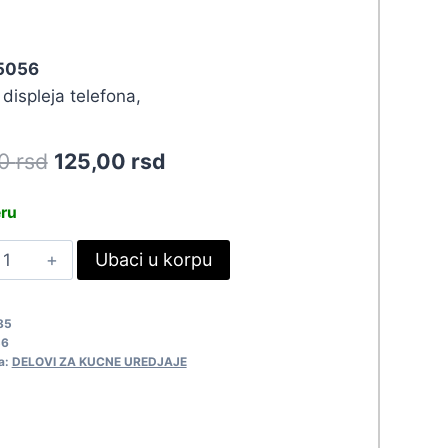
 5056
displeja telefona,
Original
Current
50
rsd
125,00
rsd
price
price
eru
was:
is:
ANA
Ubaci u korpu
137,50 rsd.
125,00 rsd.
ASKA
QGP10302
85
056
56
uantity
a:
DELOVI ZA KUCNE UREDJAJE