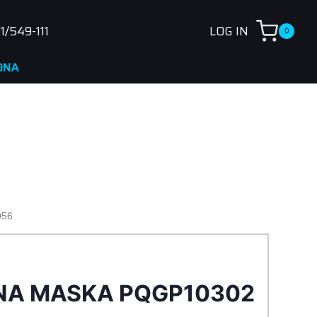
1/549-111
LOG IN
0
56
NA MASKA PQGP10302