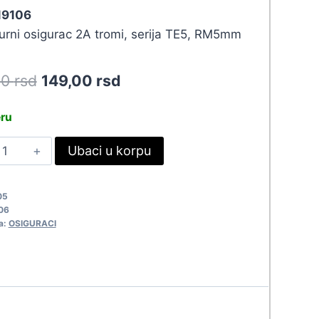
 19106
turni osigurac 2A tromi, serija TE5, RM5mm
Original
Current
90
rsd
149,00
rsd
price
price
eru
was:
is:
S
Ubaci u korpu
163,90 rsd.
149,00 rsd.
E5
2A
05
9106
06
uantity
a:
OSIGURACI