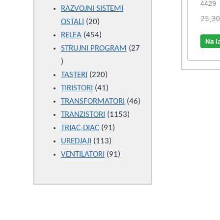
4429
products
RAZVOJNI SISTEMI
25,3
20
OSTALI
20
products
454
RELEA
454
Na l
products
STRUJNI PROGRAM
27
27
products
220
TASTERI
220
products
41
TIRISTORI
41
products
46
TRANSFORMATORI
46
1153
products
TRANZISTORI
1153
91
products
TRIAC-DIAC
91
113
products
UREDJAJI
113
products
91
VENTILATORI
91
products