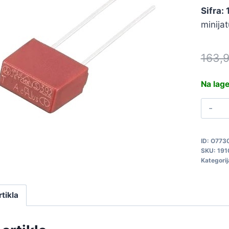
Sifra:
minija
163,
Na lag
O
T
T
ID:
O773
1
SKU:
191
q
Kategorij
rtikla