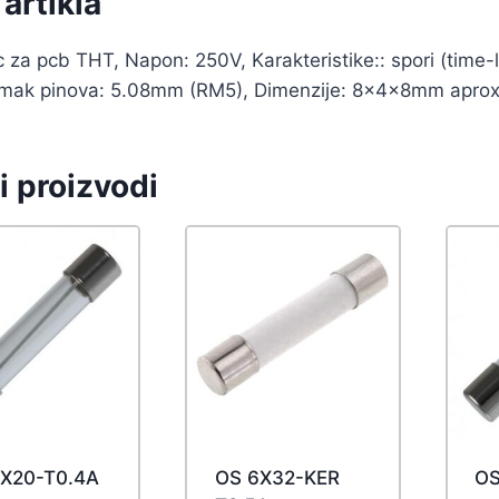
artikla
 za pcb THT, Napon: 250V, Karakteristike:: spori (time-l
mak pinova: 5.08mm (RM5), Dimenzije: 8x4x8mm aprox
i proizvodi
X20-T0.4A
OS 6X32-KER
OS