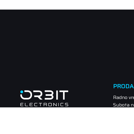
PRODA
Radno vr
Subota n
Tel.: 021
Email: pr