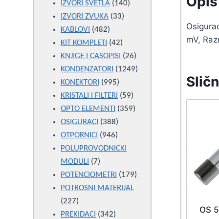
Opis 
products
140
IZVORI SVETLA
140
33
products
IZVORI ZVUKA
33
Osigurac
482
products
KABLOVI
482
mV, Raz
products
42
KIT KOMPLETI
42
products
26
KNJIGE I CASOPISI
26
products
1249
KONDENZATORI
1249
Sličn
995
products
KONEKTORI
995
products
59
KRISTALI I FILTERI
59
products
359
OPTO ELEMENTI
359
388
products
OSIGURACI
388
946
products
OTPORNICI
946
products
POLUPROVODNICKI
7
MODULI
7
products
179
POTENCIOMETRI
179
products
POTROSNI MATERIJAL
227
227
OS 5
products
342
PREKIDACI
342