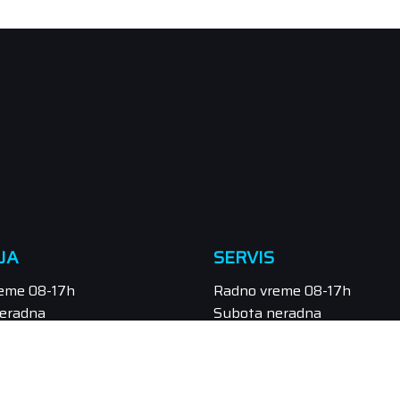
JA
SERVIS
eme 08-17h
Radno vreme 08-17h
eradna
Subota neradna
/549-111, 021/549-131
Tel.: 021/547-855
odaja@orbitel.co.rs
Email: servis@orbitel.co.rs