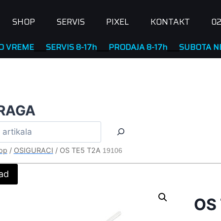
SHOP
SERVIS
PIXEL
KONTAKT
02
ME
____
SERVIS 8-17h
____
PRODAJA 8-17h
____
SUBOTA NERADN
RAGA
op
/
OSIGURACI
/
OS TE5 T2A
19106
ad
OS