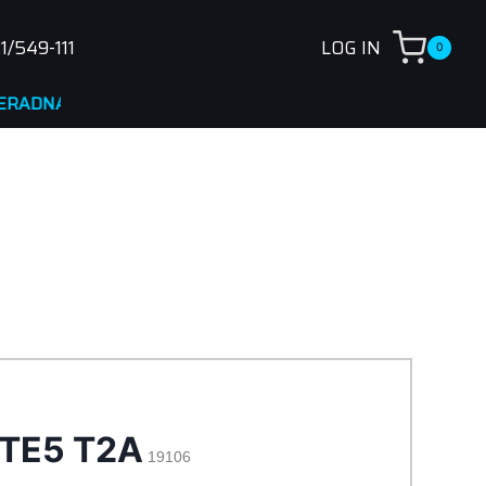
1/549-111
LOG IN
0
A
 TE5 T2A
19106