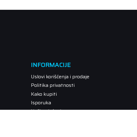
INFORMACIJE
Uslovi korišćenja i prodaje
Politika privatnosti
Kako kupiti
Isporuka
Način plaćanja
Pravo na odustajanje
Reklamacije
Povraćaj sredstava