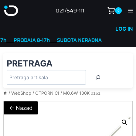
Skip
021/549-111
0
to
content
LOG IN
___
PRODAJA 8-17h
____
SUBOTA NERADNA
PRETRAGA
/
WebShop
/
OTPORNICI
/
M0.6W 100K
0161
← Nazad