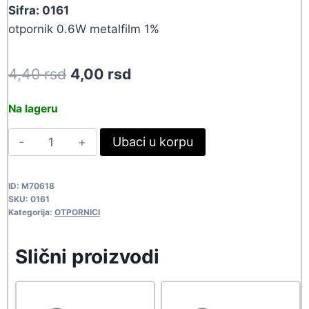
Sifra: 0161
otpornik 0.6W metalfilm 1%
Original
Current
4,40
rsd
4,00
rsd
price
price
Na lageru
was:
is:
M0.6W
Ubaci u korpu
4,40 rsd.
4,00 rsd.
100K
0161
ID:
M70618
quantity
SKU:
0161
Kategorija:
OTPORNICI
Slični proizvodi