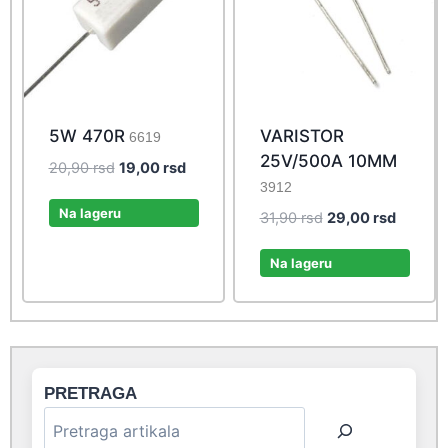
5W 470R
VARISTOR
6619
25V/500A 10MM
Original
Current
20,90
rsd
19,00
rsd
3912
price
price
was:
is:
Na lageru
Original
Current
31,90
rsd
29,00
rsd
20,90 rsd.
19,00 rsd.
price
price
was:
is:
Na lageru
31,90 rsd.
29,00 r
PRETRAGA