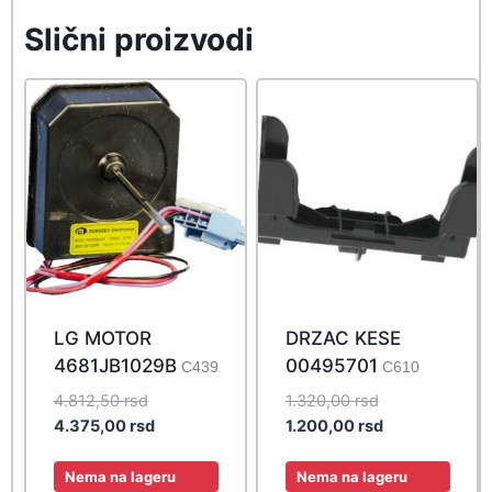
Slični proizvodi
LG MOTOR
DRZAC KESE
4681JB1029B
00495701
C439
C610
Original
Original
4.812,50
rsd
1.320,00
rsd
price
Current
price
Current
4.375,00
rsd
1.200,00
rsd
was:
price
was:
price
4.812,50 rsd.
is:
1.320,00 rsd.
is:
Nema na lageru
Nema na lageru