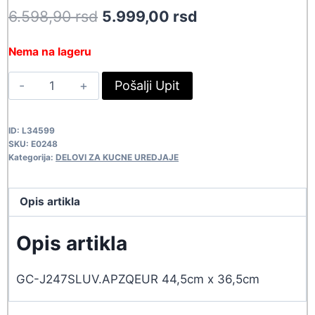
Original
Current
6.598,90
rsd
5.999,00
rsd
price
price
Nema na lageru
was:
is:
LG
Pošalji Upit
6.598,90 rsd.
5.999,00 rsd.
POLICA
AHT74413805
ID:
L34599
E0248
SKU:
E0248
quantity
Kategorija:
DELOVI ZA KUCNE UREDJAJE
Opis artikla
Opis artikla
GC-J247SLUV.APZQEUR 44,5cm x 36,5cm