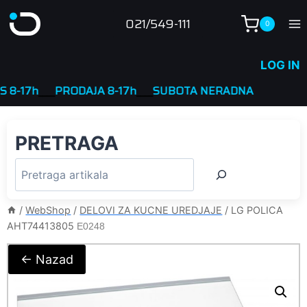
Skip
021/549-111
0
to
content
LOG IN
17h
____
PRODAJA 8-17h
____
SUBOTA NERADNA
PRETRAGA
/
WebShop
/
DELOVI ZA KUCNE UREDJAJE
/
LG POLICA
AHT74413805
E0248
← Nazad