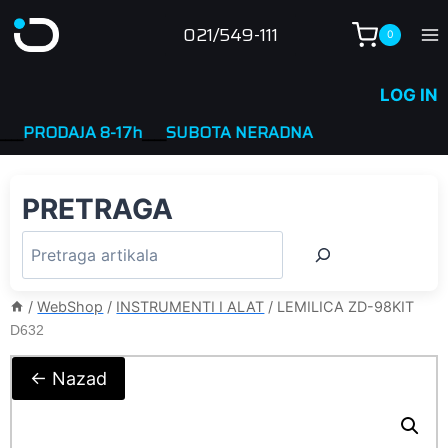
Skip
021/549-111
0
to
content
LOG IN
PRODAJA 8-17h
____
SUBOTA NERADNA
PRETRAGA
/
WebShop
/
INSTRUMENTI I ALAT
/
LEMILICA ZD-98KIT
D632
← Nazad