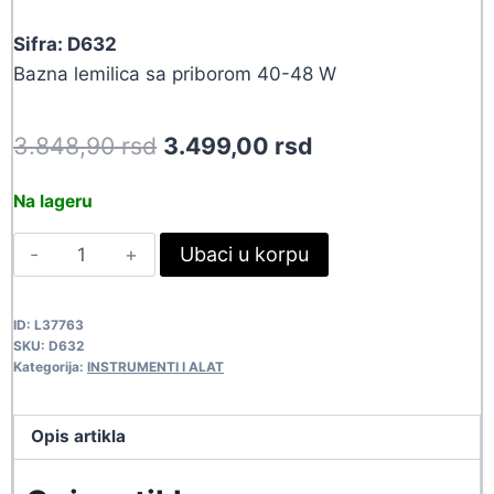
Sifra: D632
Bazna lemilica sa priborom 40-48 W
Original
Current
3.848,90
rsd
3.499,00
rsd
price
price
Na lageru
was:
is:
LEMILICA
Ubaci u korpu
3.848,90 rsd.
3.499,00 rsd.
ZD-
98KIT
ID:
L37763
D632
SKU:
D632
quantity
Kategorija:
INSTRUMENTI I ALAT
Opis artikla