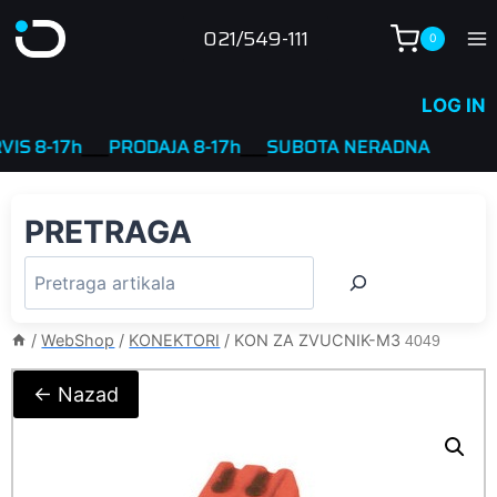
Skip
021/549-111
0
to
content
LOG IN
8-17h
____
PRODAJA 8-17h
____
SUBOTA NERADNA
PRETRAGA
/
WebShop
/
KONEKTORI
/
KON ZA ZVUCNIK-M3
4049
← Nazad