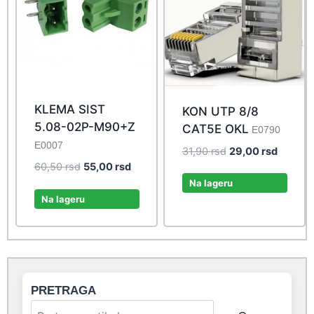
KLEMA SIST
KON UTP 8/8
5.08-02P-M90+Z
CAT5E OKL
E0790
E0007
Original
Current
31,90
rsd
29,00
rsd
Original
Current
price
price
60,50
rsd
55,00
rsd
price
price
was:
is:
Na lageru
was:
is:
31,90 rsd.
29,00 r
Na lageru
60,50 rsd.
55,00 rsd.
PRETRAGA