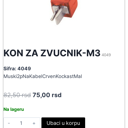
KON ZA ZVUCNIK-M3
4049
Sifra: 4049
Muski2pNaKabelCrvenKockastMal
Original
Current
82,50
rsd
75,00
rsd
price
price
Na lageru
was:
is:
KON
Ubaci u korpu
82,50 rsd.
75,00 rsd.