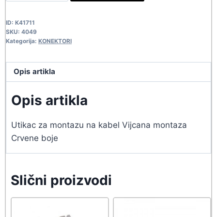
ZA
ZVUCNIK-
ID:
K41711
M3
SKU:
4049
4049
Kategorija:
KONEKTORI
quantity
Opis artikla
Opis artikla
Utikac za montazu na kabel Vijcana montaza
Crvene boje
Slični proizvodi