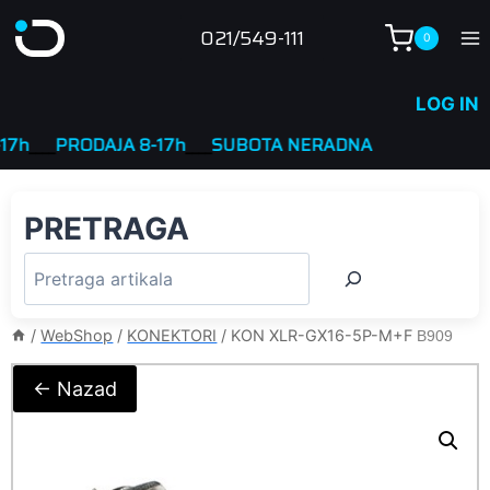
Skip
021/549-111
0
to
content
LOG IN
___
PRODAJA 8-17h
____
SUBOTA NERADNA
PRETRAGA
/
WebShop
/
KONEKTORI
/
KON XLR-GX16-5P-M+F
B909
← Nazad