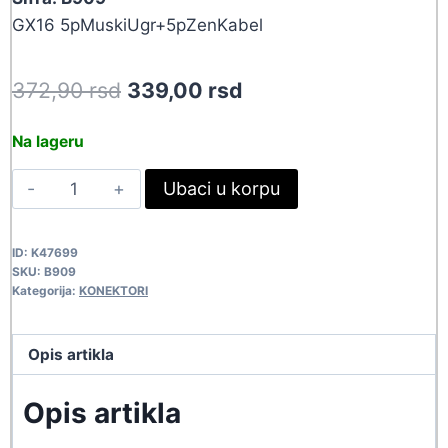
GX16 5pMuskiUgr+5pZenKabel
Original
Current
372,90
rsd
339,00
rsd
price
price
Na lageru
was:
is:
KON
Ubaci u korpu
372,90 rsd.
339,00 rsd.
XLR-
GX16-
ID:
K47699
5P-
SKU:
B909
M+F
Kategorija:
KONEKTORI
B909
quantity
Opis artikla
Opis artikla