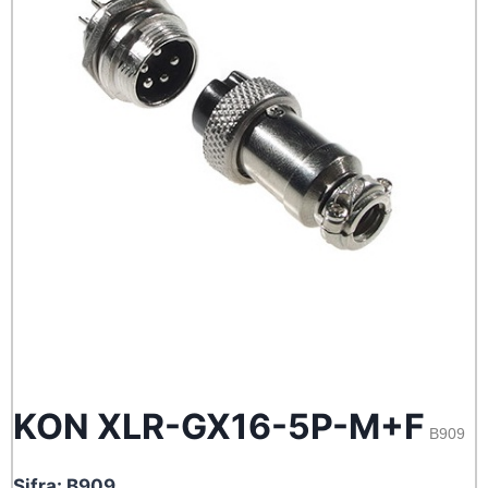
KON XLR-GX16-5P-M+F
B909
Sifra: B909