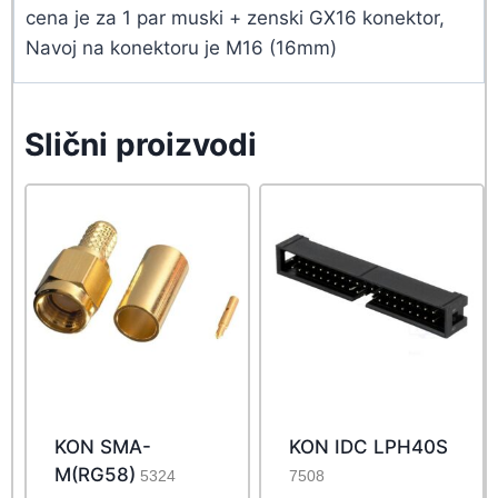
cena je za 1 par muski + zenski GX16 konektor,
Navoj na konektoru je M16 (16mm)
Slični proizvodi
KON SMA-
KON IDC LPH40S
M(RG58)
5324
7508