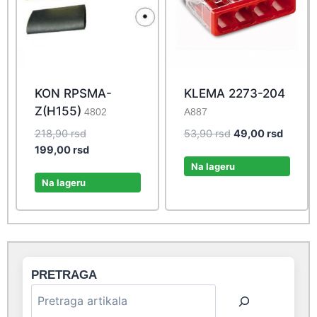
KON RPSMA-
KLEMA 2273-204
Z(H155)
4802
A887
Original
Original
Curren
218,90
rsd
53,90
rsd
49,00
rsd
price
Current
price
price
199,00
rsd
was:
price
was:
is:
Na lageru
218,90 rsd.
is:
53,90 rsd.
49,00 r
Na lageru
199,00 rsd.
PRETRAGA