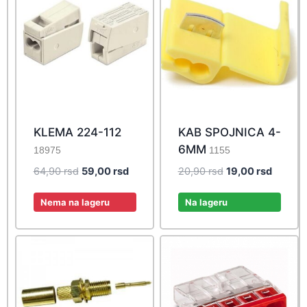
KLEMA 224-112
KAB SPOJNICA 4-
6MM
18975
1155
Original
Current
Original
Current
64,90
rsd
59,00
rsd
20,90
rsd
19,00
rsd
price
price
price
price
was:
is:
was:
is:
Nema na lageru
Na lageru
64,90 rsd.
59,00 rsd.
20,90 rsd.
19,00 r