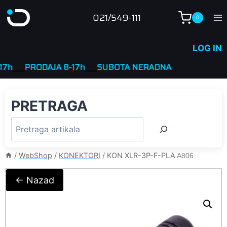
Skip
021/549-111
0
to
content
LOG IN
___
PRODAJA 8-17h
____
SUBOTA NERADNA
PRETRAGA
/
WebShop
/
KONEKTORI
/
KON XLR-3P-F-PLA
A806
← Nazad