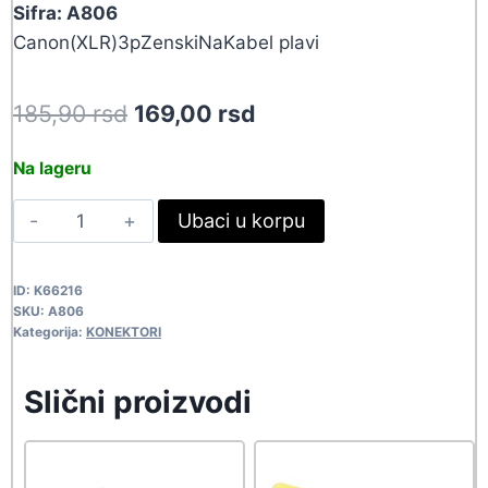
Sifra: A806
Canon(XLR)3pZenskiNaKabel plavi
Original
Current
185,90
rsd
169,00
rsd
price
price
Na lageru
was:
is:
KON
Ubaci u korpu
185,90 rsd.
169,00 rsd.
XLR-
3P-
ID:
K66216
F-
SKU:
A806
PLA
Kategorija:
KONEKTORI
A806
quantity
Slični proizvodi