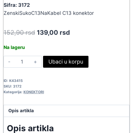
Sifra: 3172
ZenskiSukoC13NaKabel C13 konektor
Original
Current
152,90
rsd
139,00
rsd
price
price
Na lageru
was:
is:
KON
Ubaci u korpu
152,90 rsd.
139,00 rsd.
STRUJNI-
Z/C13
ID:
K43415
3172
SKU:
3172
quantity
Kategorija:
KONEKTORI
Opis artikla
Opis artikla