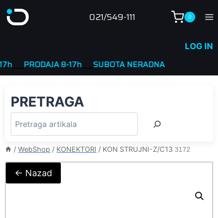
Skip
021/549-111
0
to
content
LOG IN
___
PRODAJA 8-17h
____
SUBOTA NERADNA
PRETRAGA
/
WebShop
/
KONEKTORI
/
KON STRUJNI-Z/C13
3172
← Nazad