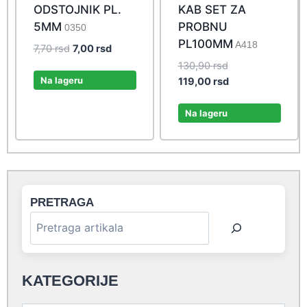
ODSTOJNIK PL.
KAB SET ZA
5MM
PROBNU
0350
PL100MM
A418
Original
Current
7,70
rsd
7,00
rsd
price
price
Original
130,90
rsd
was:
is:
Na lageru
price
Current
119,00
rsd
7,70 rsd.
7,00 rsd.
was:
price
130,90 rsd.
is:
Na lageru
119,00 rsd.
PRETRAGA
KATEGORIJE