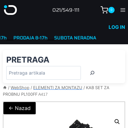
Skip
021/549-111
0
to
content
LOG IN
__
PRODAJA 8-17h
____
SUBOTA NERADNA
PRETRAGA
/
WebShop
/
ELEMENTI ZA MONTAZU
/
KAB SET ZA
PROBNU PL100FF
A417
← Nazad