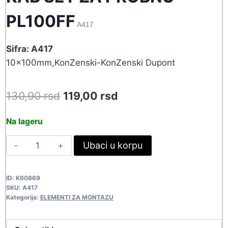
PL100FF
A417
Sifra: A417
10x100mm,KonZenski-KonZenski Dupont
Original
Current
130,90
rsd
119,00
rsd
price
price
Na lageru
was:
is:
KAB
Ubaci u korpu
130,90 rsd.
119,00 rsd.
SET
ZA
ID:
K60869
PROBNU
SKU:
A417
PL100FF
Kategorija:
ELEMENTI ZA MONTAZU
A417
quantity