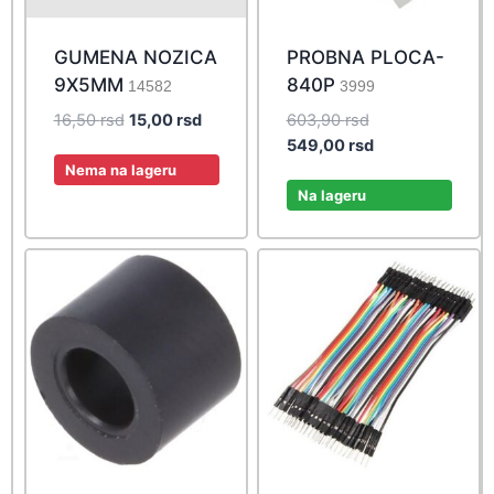
GUMENA NOZICA
PROBNA PLOCA-
9X5MM
840P
14582
3999
Original
Current
Original
16,50
rsd
15,00
rsd
603,90
rsd
price
price
price
Current
549,00
rsd
was:
is:
was:
price
Nema na lageru
16,50 rsd.
15,00 rsd.
603,90 rsd.
is:
Na lageru
549,00 rsd.