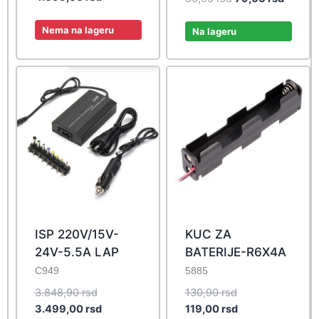
was:
price
price
price
5.168,90 rsd.
is:
Nema na lageru
was:
is:
Na lageru
4.699,00 rsd.
86,90 rsd.
79,00 r
ISP 220V/15V-
KUC ZA
24V-5.5A LAP
BATERIJE-R6X4A
C949
5885
Original
Original
3.848,90
rsd
130,90
rsd
price
Current
price
Current
3.499,00
rsd
119,00
rsd