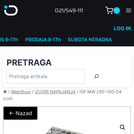
Skip
021/549-111
0
to
content
LOG IN
-17h
____
PRODAJA 8-17h
____
SUBOTA NERADNA
PRETRAGA
/
WebShop
/
IZVORI NAPAJANJA
/
ISP MW LRS-100-24
4348
← Nazad