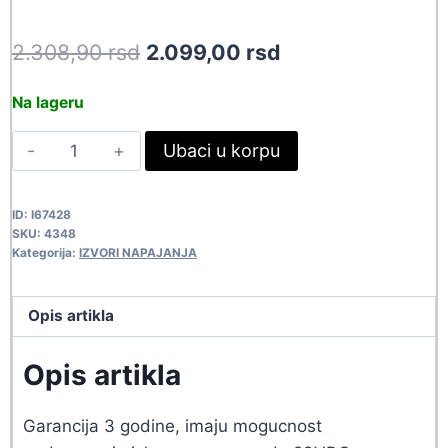
Original
Current
2.308,90
rsd
2.099,00
rsd
price
price
Na lageru
was:
is:
ISP
Ubaci u korpu
2.308,90 rsd.
2.099,00 rsd.
MW
LRS-
ID:
I67428
100-
SKU:
4348
24
Kategorija:
IZVORI NAPAJANJA
4348
quantity
Opis artikla
Opis artikla
Garancija 3 godine, imaju mogucnost