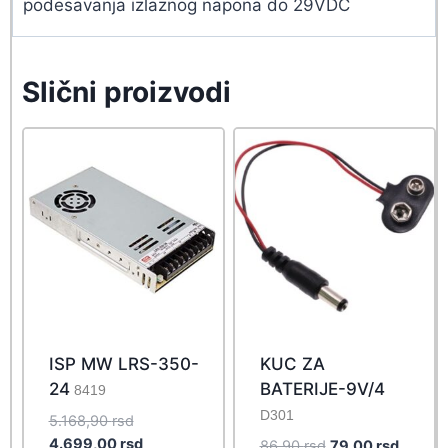
podesavanja izlaznog napona do 29VDC
Slični proizvodi
ISP MW LRS-350-
KUC ZA
24
BATERIJE-9V/4
8419
D301
Original
5.168,90
rsd
price
Current
4.699,00
rsd
Original
Curren
86,90
rsd
79,00
rsd