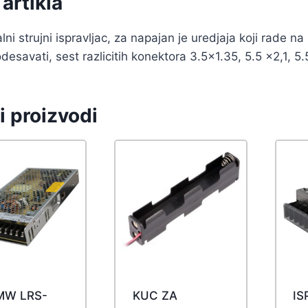
artikla
lni strujni ispravljac, za napajan je uredjaja koji rade 
esavati, sest razlicitih konektora 3.5×1.35, 5.5 x2,1, 5
i proizvodi
MW LRS-
KUC ZA
IS