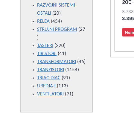
200-
products
RAZVOJNI SISTEMI
3.73
20
OSTALI
20
3.39
products
454
RELEA
454
products
STRUJNI PROGRAM
27
Nema
27
products
220
TASTERI
220
products
41
TIRISTORI
41
products
46
TRANSFORMATORI
46
1154
products
TRANZISTORI
1154
91
products
TRIAC-DIAC
91
113
products
UREDJAJI
113
products
91
VENTILATORI
91
products