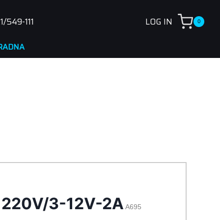
1/549-111
LOG IN
0
 220V/3-12V-2A
A695