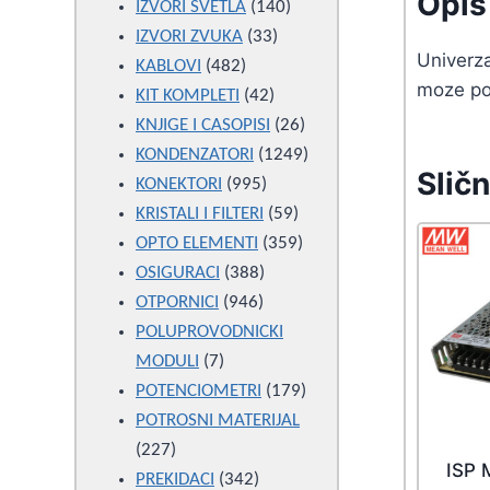
Opis 
products
140
IZVORI SVETLA
140
33
products
IZVORI ZVUKA
33
Univerza
482
products
KABLOVI
482
moze pod
products
42
KIT KOMPLETI
42
products
26
KNJIGE I CASOPISI
26
products
1249
KONDENZATORI
1249
Sličn
995
products
KONEKTORI
995
products
59
KRISTALI I FILTERI
59
products
359
OPTO ELEMENTI
359
388
products
OSIGURACI
388
946
products
OTPORNICI
946
products
POLUPROVODNICKI
7
MODULI
7
products
179
POTENCIOMETRI
179
products
POTROSNI MATERIJAL
227
227
ISP 
products
342
PREKIDACI
342