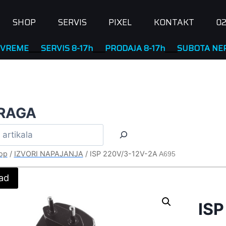
SHOP
SERVIS
PIXEL
KONTAKT
02
____
SERVIS 8-17h
____
PRODAJA 8-17h
____
SUBOTA NERADNA
RAGA
op
/
IZVORI NAPAJANJA
/
ISP 220V/3-12V-2A
A695
ad
ISP