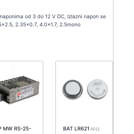
na naponima od 3 do 12 V DC, Izlazni napon se
.5×2.5, 2.35×0.7, 4.0×1.7, 2.5mono
P MW RS-25-
BAT LR621
A011