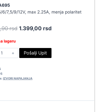
 A695
5/6/7,5/9/12V, max 2.25A, menja polaritet
Original
Current
8,90
rsd
1.399,00
rsd
price
price
a lageru
was:
is:
SP
Pošalji Upit
1.538,90 rsd.
1.399,00 rsd.
20V/3-
2V-
5
A
95
695
a:
IZVORI NAPAJANJA
uantity