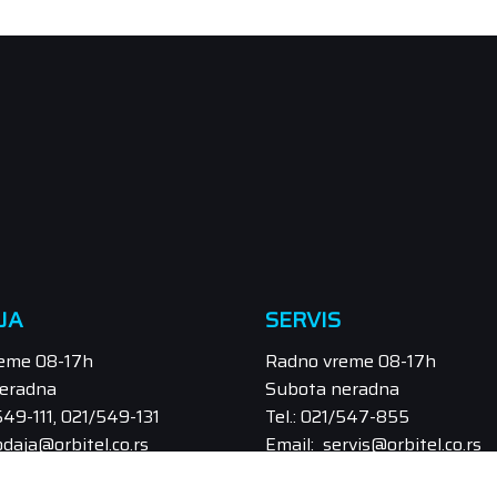
JA
SERVIS
eme 08-17h
Radno vreme 08-17h
eradna
Subota neradna
/549-111, 021/549-131
Tel.: 021/547-855
odaja@orbitel.co.rs
Email: servis@orbitel.co.rs