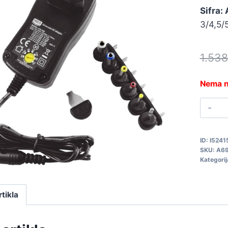
Sifra:
3/4,5/
1.53
Nema n
I
2
1
ID:
I5241
2
SKU:
A6
A
Kategorij
q
rtikla