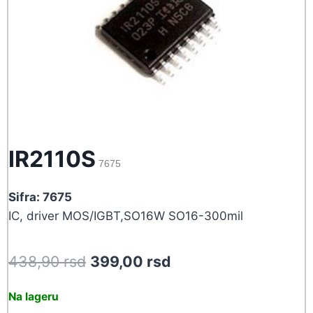
IR2110S
7675
Sifra: 7675
IC, driver MOS/IGBT,SO16W SO16-300mil
Original
Current
438,90
rsd
399,00
rsd
price
price
Na lageru
was:
is: