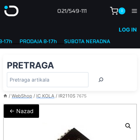
Skip
021/549-111
0
to
content
LOG IN
h
____
PRODAJA 8-17h
____
SUBOTA NERADNA
PRETRAGA
/
WebShop
/
IC KOLA
/
IR2110S
7675
← Nazad