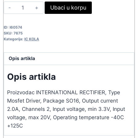
IR2110S
Ubaci u korpu
438,90 rsd.
399,00 rsd.
7675
quantity
ID:
I60574
SKU:
7675
Kategorija:
IC KOLA
Opis artikla
Opis artikla
Proizvodac INTERNATIONAL RECTIFIER, Type
Mosfet Driver, Package SO16, Output current
2.0A, Channels 2, Input voltage, min 3.3V, Input
voltage, max 20V, Operating temperature -40C
+125C