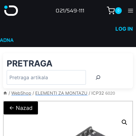
Skip
021/549-111
0
to
content
LOG IN
NA
PRETRAGA
/
WebShop
/
ELEMENTI ZA MONTAZU
/
ICP32
6020
← Nazad