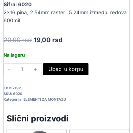
Sifra: 6020
2×16 pina, 2.54mm raster 15.24mm izmedju redova
600mil
Original
Current
20,90
rsd
19,00
rsd
price
price
Na lageru
was:
is:
ICP32
Ubaci u korpu
20,90 rsd.
19,00 rsd.
6020
quantity
ID:
I57192
SKU:
6020
Kategorija:
ELEMENTI ZA MONTAZU
Slični proizvodi