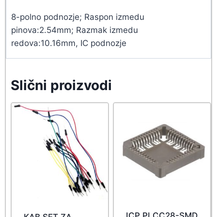
8-polno podnozje; Raspon izmedu
pinova:2.54mm; Razmak izmedu
redova:10.16mm, IC podnozje
Slični proizvodi
ICP PLCC28-SMD
KAB SET ZA