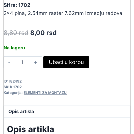
Sifra: 1702
2×4 pina, 2.54mm raster 7.62mm izmedju redova
Original
Current
8,80
rsd
8,00
rsd
price
price
Na lageru
was:
is:
ICP08
Ubaci u korpu
8,80 rsd.
8,00 rsd.
1702
quantity
ID:
I82492
SKU:
1702
Kategorija:
ELEMENTI ZA MONTAZU
Opis artikla
Opis artikla