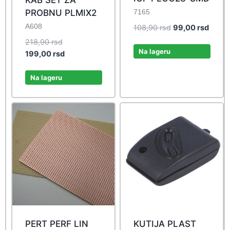
PROBNU PLMIX2
7165
A608
Original
Curre
108,90
rsd
99,00
rsd
price
price
Original
218,90
rsd
was:
is:
Na lageru
price
Current
199,00
rsd
108,90 rsd.
99,00 
was:
price
218,90 rsd.
is:
Na lageru
199,00 rsd.
PERT PERF LIN
KUTIJA PLAST