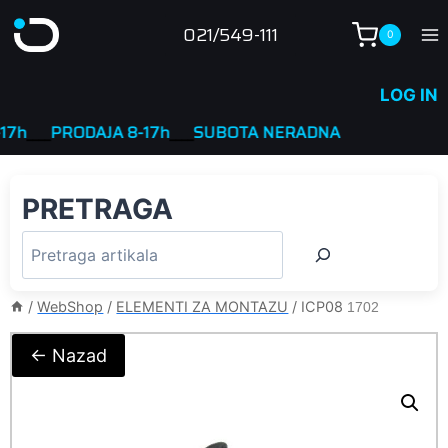
Skip
021/549-111
0
to
content
LOG IN
___
PRODAJA 8-17h
____
SUBOTA NERADNA
PRETRAGA
/
WebShop
/
ELEMENTI ZA MONTAZU
/
ICP08
1702
← Nazad