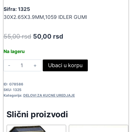
Sifra: 1325
30X2.65X3.9MM,1059 IDLER GUMI
Original
Current
55,00
rsd
50,00
rsd
price
price
Na lageru
was:
is:
GUM
Ubaci u korpu
55,00 rsd.
50,00 rsd.
SHARP
1059
ID:
G78586
1325
SKU:
1325
quantity
Kategorija:
DELOVI ZA KUCNE UREDJAJE
Slični proizvodi