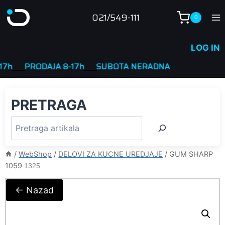
Skip
021/549-111
0
to
content
LOG IN
___
PRODAJA 8-17h
____
SUBOTA NERADNA
PRETRAGA
/
WebShop
/
DELOVI ZA KUCNE UREDJAJE
/
GUM SHARP
1059
1325
← Nazad