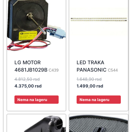
LG MOTOR
LED TRAKA
4681JB1029B
PANASONIC
C439
C544
Original
Original
4.812,50
rsd
1.648,90
rsd
price
Current
price
Current
4.375,00
rsd
1.499,00
rsd
was:
price
was:
price
4.812,50 rsd.
is:
1.648,90 rsd.
is:
Nema na lageru
Nema na lageru
4.375,00 rsd.
1.499,00 rsd.