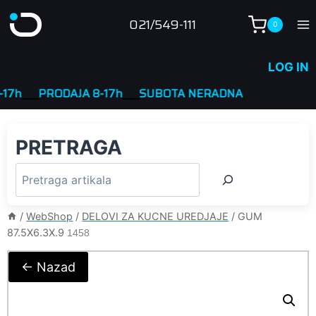
Skip
021/549-111
0
to
content
LOG IN
____
PRODAJA 8-17h
____
SUBOTA NERADNA
PRETRAGA
/
WebShop
/
DELOVI ZA KUCNE UREDJAJE
/
GUM
87.5X6.3X.9
1458
← Nazad