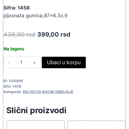
Sifra: 1458
pljosnata gumica,87×6.3x.9
Original
Current
438,90
rsd
399,00
rsd
price
price
Na lageru
was:
is:
GUM
Ubaci u korpu
438,90 rsd.
399,00 rsd.
87.5X6.3X.9
1458
ID:
G35806
quantity
SKU:
1458
Kategorija:
DELOVI ZA KUCNE UREDJAJE
Slični proizvodi