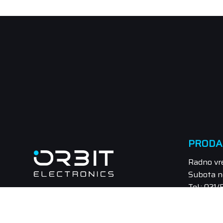
PRODA
Radno vr
Subota n
Tel.: 021
Email: pr