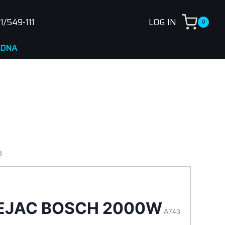
1/549-111
LOG IN
0
3
EJAC BOSCH 2000W
A743