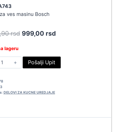
 A743
 za ves masinu Bosch
Original
Current
8,90
rsd
999,00
rsd
price
price
a lageru
was:
is:
REJAC
Pošalji Upit
1.098,90 rsd.
999,00 rsd.
OSCH
000W
78
743
3
uantity
a:
DELOVI ZA KUCNE UREDJAJE