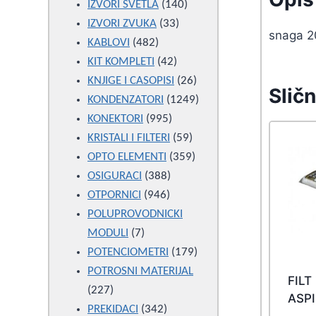
products
140
IZVORI SVETLA
140
33
products
IZVORI ZVUKA
33
snaga 2
482
products
KABLOVI
482
products
42
KIT KOMPLETI
42
products
26
KNJIGE I CASOPISI
26
Sličn
products
1249
KONDENZATORI
1249
995
products
KONEKTORI
995
products
59
KRISTALI I FILTERI
59
products
359
OPTO ELEMENTI
359
388
products
OSIGURACI
388
946
products
OTPORNICI
946
products
POLUPROVODNICKI
7
MODULI
7
products
179
POTENCIOMETRI
179
products
POTROSNI MATERIJAL
FILT
227
227
ASP
products
342
PREKIDACI
342