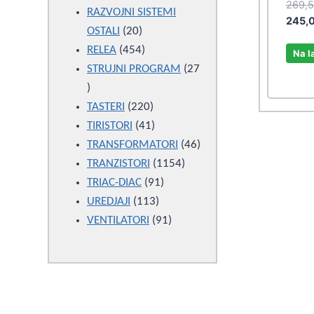
269,
products
RAZVOJNI SISTEMI
245,
20
OSTALI
20
products
454
RELEA
454
Na l
products
STRUJNI PROGRAM
27
27
products
220
TASTERI
220
products
41
TIRISTORI
41
products
46
TRANSFORMATORI
46
1154
products
TRANZISTORI
1154
91
products
TRIAC-DIAC
91
113
products
UREDJAJI
113
products
91
VENTILATORI
91
products