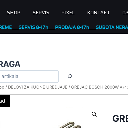
SHOP
SERVIS
PIXEL
KONTAKT
02
__
SERVIS 8-17h
____
PRODAJA 8-17h
____
SUBOTA NERADNA
RAGA
op
/
DELOVI ZA KUCNE UREDJAJE
/
GREJAC BOSCH 2000W
A74
ad
GR