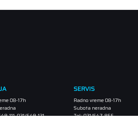
JA
SERVIS
eme 08-17h
Radno vreme 08-17h
eradna
Subota neradna
/549-111, 021/549-131
Tel.: 021/547-855
odaja@orbitel.co.rs
Email: servis@orbitel.co.rs