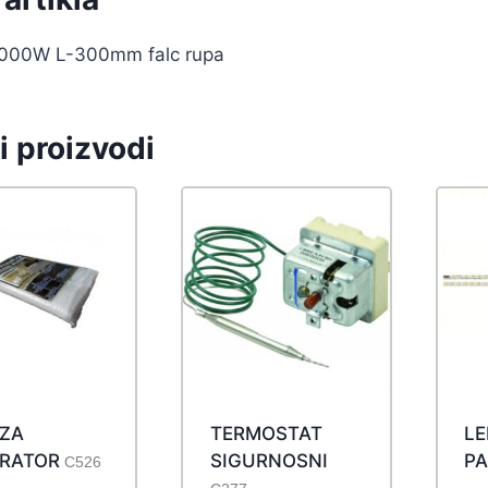
000W L-300mm falc rupa
i proizvodi
 ZA
TERMOSTAT
LE
IRATOR
SIGURNOSNI
P
C526