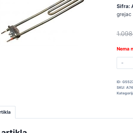
Sifra:
grejac
1.09
Nema n
G
B
2
ID:
G552
A
SKU:
A74
q
Kategorij
rtikla
artikla