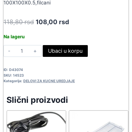
100X100X0.5,filcani
Original
Current
118,80
rsd
108,00
rsd
price
price
Na lageru
was:
is:
DOLBY-
Ubaci u korpu
118,80 rsd.
108,00 rsd.
FILT
USISIVACA
ID:
D43074
01
SKU:
14523
14523
Kategorija:
DELOVI ZA KUCNE UREDJAJE
quantity
Slični proizvodi