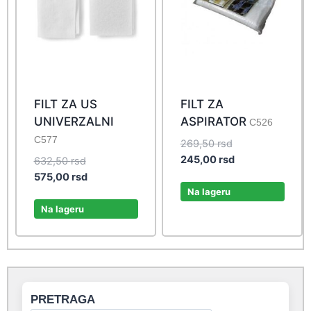
FILT ZA US
FILT ZA
UNIVERZALNI
ASPIRATOR
C526
C577
Original
269,50
rsd
price
Current
245,00
rsd
Original
632,50
rsd
was:
price
price
Current
575,00
rsd
269,50 rsd.
is:
Na lageru
was:
price
245,00 rsd.
632,50 rsd.
is:
Na lageru
575,00 rsd.
PRETRAGA