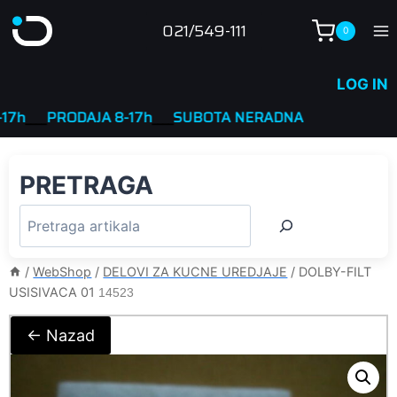
Skip
021/549-111
0
to
content
LOG IN
___
PRODAJA 8-17h
____
SUBOTA NERADNA
PRETRAGA
/
WebShop
/
DELOVI ZA KUCNE UREDJAJE
/
DOLBY-FILT
USISIVACA 01
14523
← Nazad