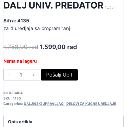
DALJ UNIV. PREDATOR
4135
Sifra: 4135
za 4 uredjaja sa programiranj
Original
Current
1.758,90
rsd
1.599,00
rsd
price
price
Nema na lageru
was:
is:
DALJ
Pošalji Upit
1.758,90 rsd.
1.599,00 rsd.
UNIV.
PREDATOR
ID:
D33404
4135
SKU:
4135
quantity
Categories:
DALJINSKI UPRAVLJACI
,
DELOVI ZA KUCNE UREDJAJE
Opis artikla