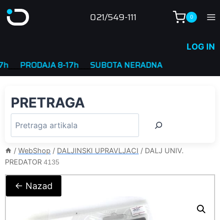
Skip
021/549-111
0
to
content
LOG IN
__
PRODAJA 8-17h
____
SUBOTA NERADNA
PRETRAGA
/
WebShop
/
DALJINSKI UPRAVLJACI
/
DALJ UNIV.
PREDATOR
4135
← Nazad