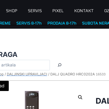
SHOP
SERVIS
PIXEL
KONTAKT
02
__
SERVIS 8-17h
____
PRODAJA 8-17h
____
SUBOTA NERADNA
RAGA
op
/
DALJINSKI UPRAVLJACI
/
DALJ QUADRO HRC0202A
16533
ad
DA