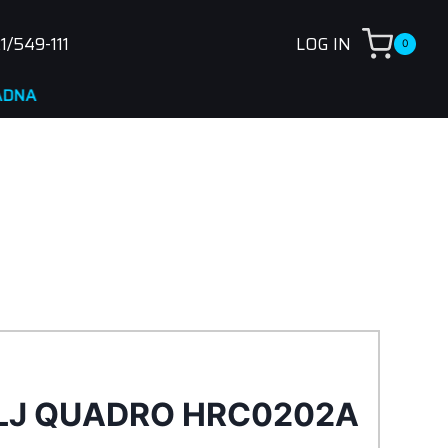
1/549-111
LOG IN
0
LJ QUADRO HRC0202A