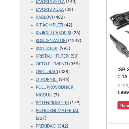
products
140
IZVORI SVETLA
140
33
products
IZVORI ZVUKA
33
482
products
KABLOVI
482
products
42
KIT KOMPLETI
42
products
26
KNJIGE I CASOPISI
26
products
1249
KONDENZATORI
1249
995
products
KONEKTORI
995
products
59
KRISTALI I FILTERI
59
products
359
OPTO ELEMENTI
359
ISP 
388
products
OSIGURACI
388
0.1A
946
products
OTPORNICI
946
2.198
products
POLUPROVODNICKI
1.99
7
MODULI
7
products
179
POTENCIOMETRI
179
Nema
products
POTROSNI MATERIJAL
227
227
products
342
PREKIDACI
342