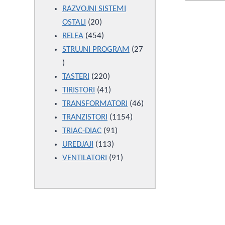
products
RAZVOJNI SISTEMI
20
OSTALI
20
products
454
RELEA
454
products
STRUJNI PROGRAM
27
27
products
220
TASTERI
220
products
41
TIRISTORI
41
products
46
TRANSFORMATORI
46
1154
products
TRANZISTORI
1154
91
products
TRIAC-DIAC
91
113
products
UREDJAJI
113
products
91
VENTILATORI
91
products