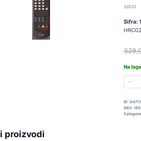
16533
Sifra:
HRC0
328,
Na lag
D
Q
H
ID:
D471
1
SKU:
165
q
Categori
i proizvodi