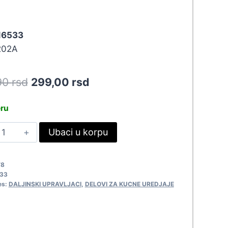
 16533
202A
Original
Current
90
rsd
299,00
rsd
price
price
eru
was:
is:
ALJ
Ubaci u korpu
328,90 rsd.
299,00 rsd.
UADRO
RC0202A
78
6533
33
uantity
es:
DALJINSKI UPRAVLJACI
,
DELOVI ZA KUCNE UREDJAJE