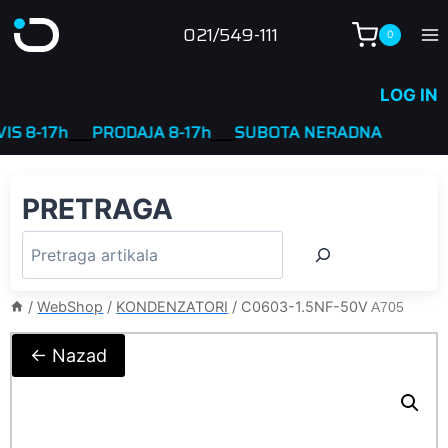
Skip
021/549-111
0
to
content
LOG IN
8-17h
____
PRODAJA 8-17h
____
SUBOTA NERADNA
PRETRAGA
/
WebShop
/
KONDENZATORI
/
C0603-1.5NF-50V
A705
← Nazad