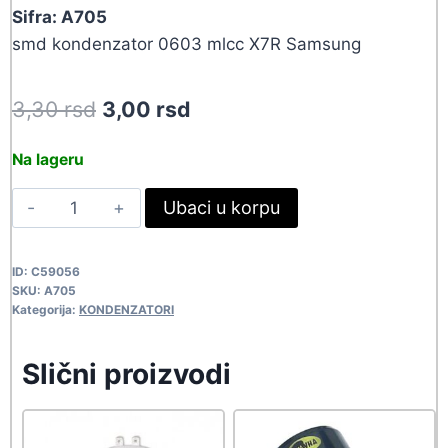
Sifra: A705
smd kondenzator 0603 mlcc X7R Samsung
Original
Current
3,30
rsd
3,00
rsd
price
price
Na lageru
was:
is:
C0603-
Ubaci u korpu
3,30 rsd.
3,00 rsd.
1.5NF-
50V
ID:
C59056
A705
SKU:
A705
quantity
Kategorija:
KONDENZATORI
Slični proizvodi