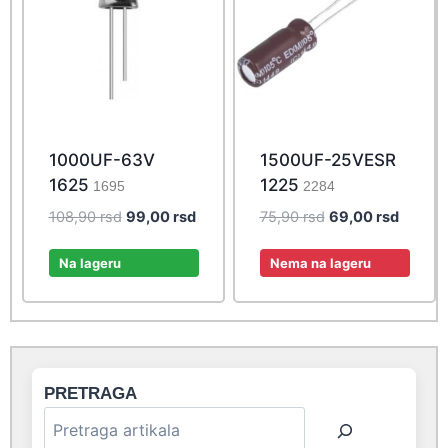
1000UF-63V
1500UF-25VESR
1625
1225
1695
2284
Original
Current
Original
Curren
108,90
rsd
99,00
rsd
75,90
rsd
69,00
rsd
price
price
price
price
was:
is:
was:
is:
Na lageru
Nema na lageru
108,90 rsd.
99,00 rsd.
75,90 rsd.
69,00 r
PRETRAGA