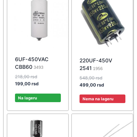
6UF-450VAC
220UF-450V
CBB60
3493
2541
1956
Original
218,90
rsd
Original
548,90
rsd
price
Current
199,00
rsd
price
Current
499,00
rsd
was:
price
was:
price
218,90 rsd.
is:
Na lageru
548,90 rsd.
is:
Nema na lageru
199,00 rsd.
499,00 rsd.