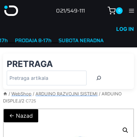
Skip
021/549-111
0
to
content
LOG IN
___
PRODAJA 8-17h
____
SUBOTA NERADNA
PRETRAGA
/
WebShop
/
ARDUINO RAZVOJNI SISTEMI
/
ARDUINO
DISPLEJ/2
C725
← Nazad