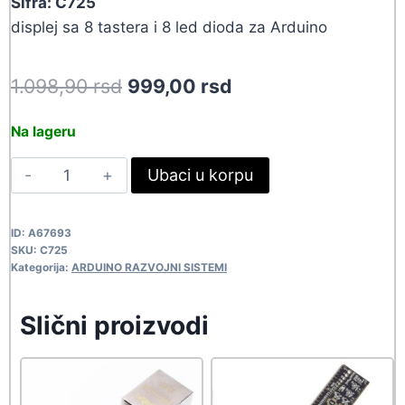
Sifra: C725
displej sa 8 tastera i 8 led dioda za Arduino
Original
Current
1.098,90
rsd
999,00
rsd
price
price
Na lageru
was:
is:
ARDUINO
Ubaci u korpu
1.098,90 rsd.
999,00 rsd.
DISPLEJ/2
C725
ID:
A67693
quantity
SKU:
C725
Kategorija:
ARDUINO RAZVOJNI SISTEMI
Slični proizvodi