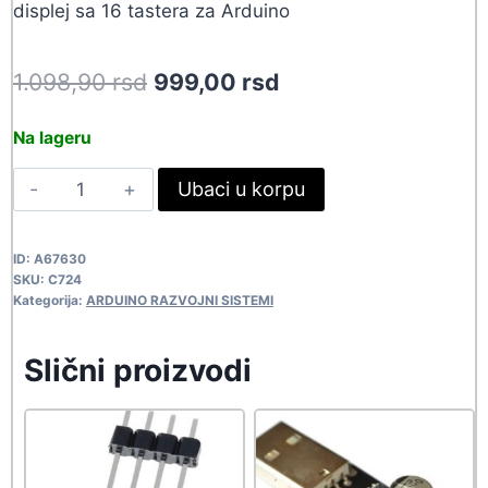
displej sa 16 tastera za Arduino
Original
Current
1.098,90
rsd
999,00
rsd
price
price
Na lageru
was:
is:
ARDUINO
Ubaci u korpu
1.098,90 rsd.
999,00 rsd.
DISPLEJ/1
C724
ID:
A67630
quantity
SKU:
C724
Kategorija:
ARDUINO RAZVOJNI SISTEMI
Slični proizvodi