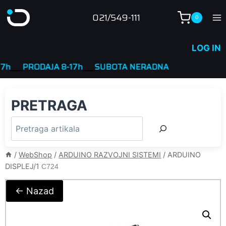
Skip
021/549-111
0
to
content
LOG IN
__
PRODAJA 8-17h
____
SUBOTA NERADNA
PRETRAGA
/
WebShop
/
ARDUINO RAZVOJNI SISTEMI
/
ARDUINO
DISPLEJ/1
C724
← Nazad