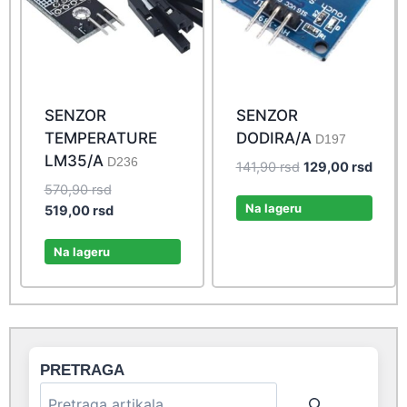
SENZOR
SENZOR
TEMPERATURE
DODIRA/A
D197
LM35/A
D236
Original
Curre
141,90
rsd
129,00
rsd
price
price
Original
570,90
rsd
was:
is:
Na lageru
price
Current
519,00
rsd
141,90 rsd.
129,0
was:
price
570,90 rsd.
is:
Na lageru
519,00 rsd.
PRETRAGA