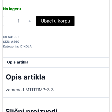
price
price
Na lageru
was:
is:
AMS1117-
Ubaci u korpu
75,90 rsd.
69,00 rsd.
3.3
A460
ID:
A31035
quantity
SKU:
A460
Kategorija:
IC KOLA
Opis artikla
Opis artikla
zamena LM1117IMP-3.3
Slični proizvodi