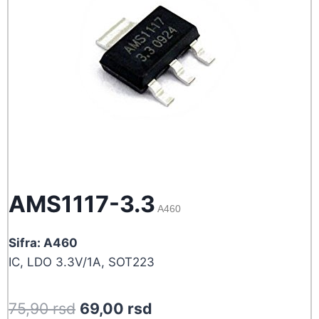
AMS1117-3.3
A460
Sifra: A460
IC, LDO 3.3V/1A, SOT223
Original
Current
75,90
rsd
69,00
rsd