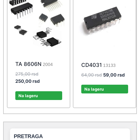
TA 8606N
CD4031
2004
13133
Original
275,00
rsd
Original
Curren
64,90
rsd
59,00
rsd
price
Current
250,00
rsd
price
price
was:
price
was:
is:
Na lageru
275,00 rsd.
is:
Na lageru
64,90 rsd.
59,00 r
250,00 rsd.
PRETRAGA