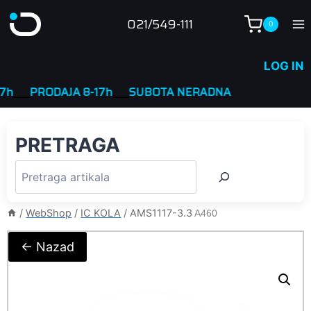
Skip
021/549-111
0
to
content
LOG IN
__
PRODAJA 8-17h
____
SUBOTA NERADNA
PRETRAGA
/
WebShop
/
IC KOLA
/
AMS1117-3.3
A460
← Nazad